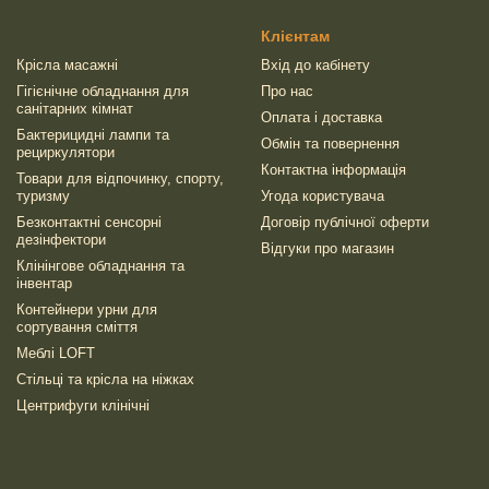
Клієнтам
Крісла масажні
Вхід до кабінету
Гігієнічне обладнання для
Про нас
санітарних кімнат
Оплата і доставка
Бактерицидні лампи та
Обмін та повернення
рециркулятори
Контактна інформація
Товари для відпочинку, спорту,
туризму
Угода користувача
Безконтактні сенсорні
Договір публічної оферти
дезінфектори
Відгуки про магазин
Клінінгове обладнання та
інвентар
Контейнери урни для
сортування сміття
Меблі LOFT
Стільці та крісла на ніжках
Центрифуги клінічні