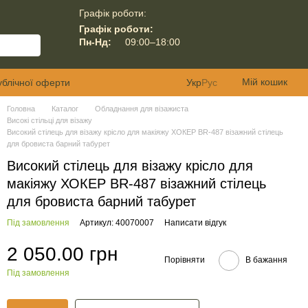
Графік роботи:
Графік роботи:
Пн-Нд:
09:00–18:00
Мій кошик
ублічної оферти
Укр
Рус
Головна
Каталог
Обладнання для візажиста
Високі стільці для візажу
Високий стілець для візажу крісло для макіяжу ХОКЕР BR-487 візажний стілець
для бровиста барний табурет
Високий стілець для візажу крісло для
макіяжу ХОКЕР BR-487 візажний стілець
для бровиста барний табурет
Під замовлення
Артикул: 40070007
Написати відгук
2 050.00 грн
Порівняти
В бажання
Під замовлення