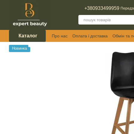
Перейти до основного контенту
+380933499959
Передз
Каталог
Про нас
Оплата і доставка
Обмін та 
Відгуки про магазин
Новинка