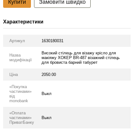
Купити
Замовити швидко
Характеристики
Артикул
1630180031
Високий стілець для візажу крісло для
Назва
макіяжу ХОКЕР BR-487 візажний стілець
модифікації
для бровиста барний табурет
Ціна
2050.00
«Покупка
частинами»
Выкл
від
monobank
«Оплата
частинами»
Выкл
ПриватБанку