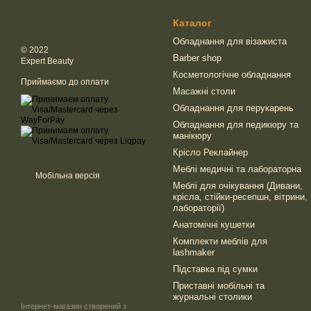
Каталог
Обладнання для візажиста
© 2022
Barber shop
Expert Beauty
Косметологічне обладнання
Приймаємо до оплати
Масажні столи
Обладнання для перукарень
Обладнання для педикюру та
манікюру
Крісло Реклайнер
Меблі медичні та лабораторна
Мобільна версія
Меблі для очікування (Дивани,
крісла, стійки-ресепшн, вітрини,
лабораторії)
Анатомічні кушетки
Комплекти меблів для
lashmaker
Підставка під сумки
Приставні мобільні та
журнальні столики
Інтернет-магазин створений з