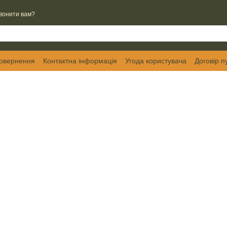
вонити вам?
повернення
Контактна інформація
Угода користувача
Договір п