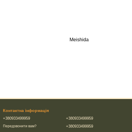
Meishida
Контактна інформація
+380933499959
+380933499959
+380933499959
Передзвонити вам?