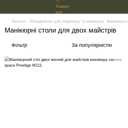
Каталог
Обладнання для педикюру та манікюру
Манікюрні 
Манікюрні столи для двох майстрів
Фільтр
За популярністю