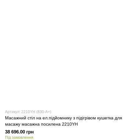
Артикул: 2210YН (830-A+)
Масажний стіл на ел.підйомнику з підігрівом кушетка для
масажу масажна посилена 2210YН
38 696.00 грн
Під замовлення