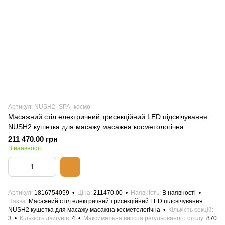
Артикул: NUSH2_SPA_космо
Масажний стіл електричний трисекційний LED підсвічування
NUSH2 кушетка для масажу масажна косметологічна
211 470.00 грн
В наявності
Артикул
1816754059
Ціна
211470.00
Наявність
В наявності
Назва
Масажний стіл електричний трисекційний LED підсвічування
NUSH2 кушетка для масажу масажна косметологічна
Кількість секцій
3
Кількість двигунів
4
Максимальна висота регульованого столу
870