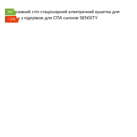
Хіт
−1%