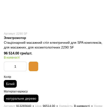
Артикул: 2290 SF
Электромотор
Стаціонарний масажний стіл електричний для SPA комплексів,
для масажних, для косметологічних 2290 SF
96 514.00 грн/шт.
В наявності
Колір
Білий
Матеріал каркасу
натуральне дерево
Артикул
913265640
Ціна
96514.00
Наявність
В наявності
Назва