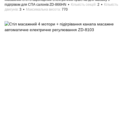
підігрівом для СПА салонів ZD-866HN
Кількість секцій
2
Кількість
двигунів
3
Максимальна висота
770