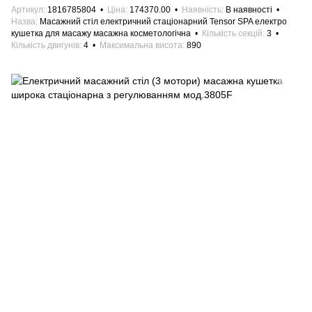
Артикул
1816785804
Ціна
174370.00
Наявність
В наявності
Назва
Масажний стіл електричний стаціонарний Tensor SPA електро
кушетка для масажу масажна косметологічна
Кількість секцій
3
Кількість двигунів
4
Максимальна висота
890