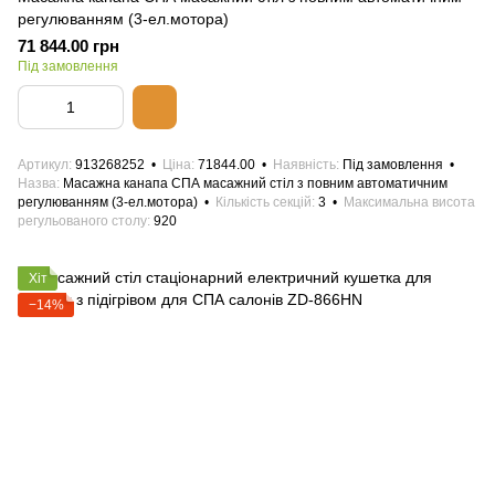
регулюванням (3-ел.мотора)
71 844.00 грн
Під замовлення
Артикул
913268252
Ціна
71844.00
Наявність
Під замовлення
Назва
Масажна канапа СПА масажний стіл з повним автоматичним
регулюванням (3-ел.мотора)
Кількість секцій
3
Максимальна висота
регульованого столу
920
Хіт
−14%