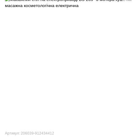
Артикул: 206039-912434412