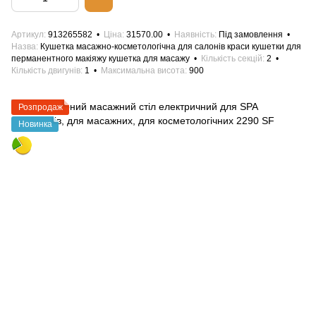
Артикул
913265582
Ціна
31570.00
Наявність
Під замовлення
Назва
Кушетка масажно-косметологічна для салонів краси кушетки для
перманентного макіяжу кушетка для масажу
Кількість секцій
2
Кількість двигунів
1
Максимальна висота
900
Розпродаж
Новинка