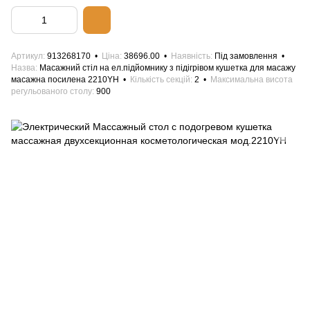
Артикул
913268170
Ціна
38696.00
Наявність
Під замовлення
Назва
Масажний стіл на ел.підйомнику з підігрівом кушетка для масажу
масажна посилена 2210YН
Кількість секцій
2
Максимальна висота
регульованого столу
900