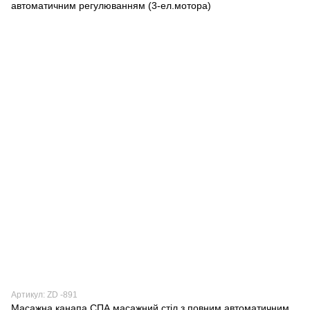
Артикул: ZD -891
Масажна канапа СПА масажний стіл з повним автоматичним