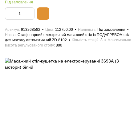
Під замовлення
Артикул
913268582
Ціна
112750.00
Наявність
Під замовлення
Назва
Стаціонарний електричний масажний стіл із ПОДАГРЕВОМ стіл
для масажу автоматичний ZD-8102
Кількість секцій
3
Максимальна
висота регульованого столу
800