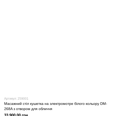
Артикул: 259001
Масажний стіл кушетка на электромотре білого кольору DM-
268A з отвором для обличчя
33 900.00 грн