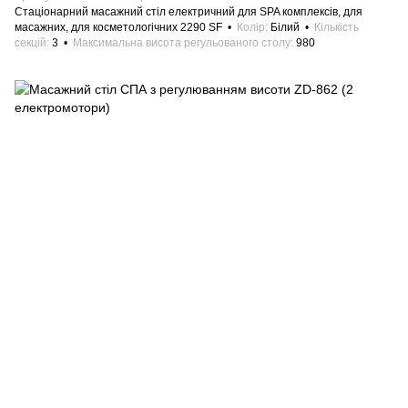
Стаціонарний масажний стіл електричний для SPA комплексів, для
масажних, для косметологічних 2290 SF
Колір
Білий
Кількість
секцій
3
Максимальна висота регульованого столу
980