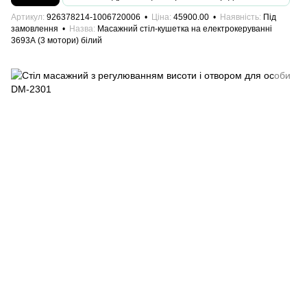
Артикул
926378214-1006720006
Ціна
45900.00
Наявність
Під
замовлення
Назва
Масажний стіл-кушетка на електрокеруванні
3693А (3 мотори) білий