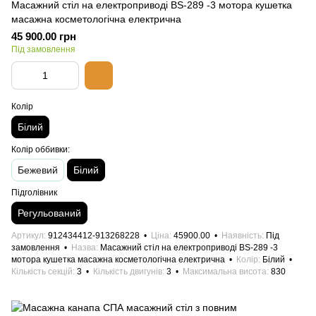
Масажний стіл на електроприводі BS-289 -3 мотора кушетка
масажна косметологічна електрична
45 900.00 грн
Під замовлення
Колір
Білий
Колір оббивки:
Бежевий
Білий
Підголівник
Регульований
Артикул
912434412-913268228
Ціна
45900.00
Наявність
Під
замовлення
Назва
Масажний стіл на електроприводі BS-289 -3
мотора кушетка масажна косметологічна електрична
Колір
Білий
Кількість секцій
3
Кількість двигунів
3
Максимальна висота
830