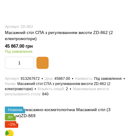
Артикул: ZD-862
Масажний стіл СПА з регулюванням висоти ZD-862 (2
електромотори)
45 867.00 грн
Під замовлення
Артикул
913267672
Ціна
45867.00
Наявність
Під замовлення
Назва
Масажний стіл СПА з регулюванням висоти ZD-862 (2
електромотори)
Кількість секцій
2
Максимальна висота
регульованого столу
840
Новинка
Хіт
−1%