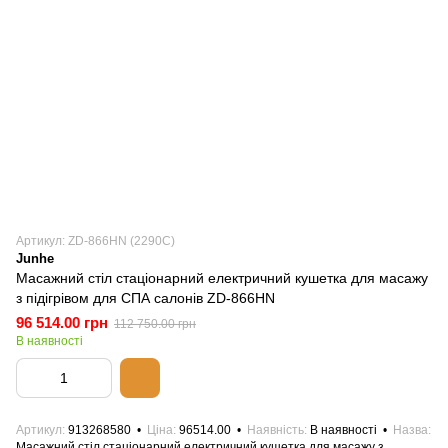
Артикул: ZD-866HN (2290С)
Junhe
Масажний стіл стаціонарний електричний кушетка для масажу
з підігрівом для СПА салонів ZD-866HN
96 514.00 грн
112 750.00 грн
В наявності
Артикул
913268580
Ціна
96514.00
Наявність
В наявності
Назва
Масажний стіл стаціонарний електричний кушетка для масажу з