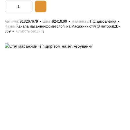
Артикул
913267679
Ціна
62418.00
Наявність
Під замовлення
Назва
Канапа масажно-косметологічна Масажний стіл (3 мотори)ZD-
869
Кількість секцій
3