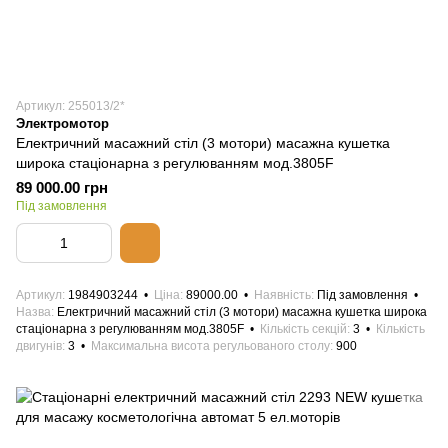
Артикул: 255013/2*
Электромотор
Електричний масажний стіл (3 мотори) масажна кушетка
широка стаціонарна з регулюванням мод.3805F
89 000.00 грн
Під замовлення
Артикул
1984903244
Ціна
89000.00
Наявність
Під замовлення
Назва
Електричний масажний стіл (3 мотори) масажна кушетка широка
стаціонарна з регулюванням мод.3805F
Кількість секцій
3
Кількість
двигунів
3
Максимальна висота регульованого столу
900