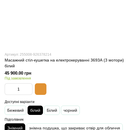
Артикул: 255008-926378214
Масажний стіл-кушетка на електрокеруванні 3693А (3 мотори)
білий
45 900.00 грн
Під замовлення
Доступні варіанти
Бежевий
білий
Білий
чорний
Підголівник
Знімний
знімна подушка, що закриває отвір для обличчя