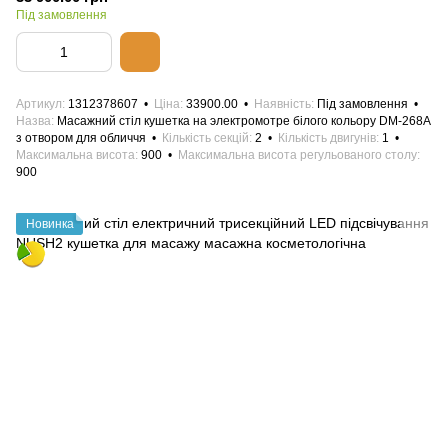
Під замовлення
Артикул
1312378607
Ціна
33900.00
Наявність
Під замовлення
Назва
Масажний стіл кушетка на электромотре білого кольору DM-268A
з отвором для обличчя
Кількість секцій
2
Кількість двигунів
1
Максимальна висота
900
Максимальна висота регульованого столу
900
Новинка