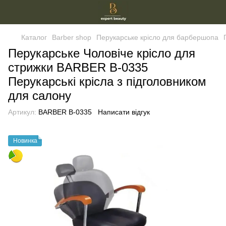
Каталог
Barber shop
Перукарське крісло для барбершопа
Перукарське Чоловіче крісло для
стрижки BARBER B-0335
Перукарські крісла з підголовником
для салону
Артикул:
BARBER B-0335
Написати відгук
Новинка