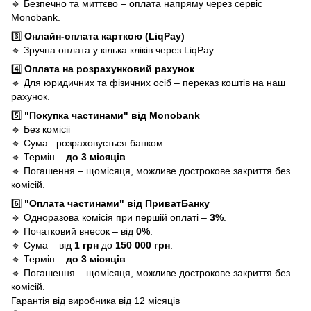
🔹 Безпечно та миттєво – оплата напряму через сервіс
Monobank.
3️⃣
Онлайн-оплата карткою (LiqPay)
🔹 Зручна оплата у кілька кліків через LiqPay.
4️⃣
Оплата на розрахунковий рахунок
🔹 Для юридичних та фізичних осіб – переказ коштів на наш
рахунок.
5️⃣
"Покупка частинами" від Monobank
🔹 Без комісіі
🔹 Сума –розраховується банком
🔹 Термін –
до 3 місяців
.
🔹 Погашення – щомісяця, можливе дострокове закриття без
комісій.
6️⃣
"Оплата частинами" від ПриватБанку
🔹 Одноразова комісія при першій оплаті –
3%
.
🔹 Початковий внесок – від
0%
.
🔹 Сума – від
1 грн
до
150 000 грн
.
🔹 Термін –
до 3 місяців
.
🔹 Погашення – щомісяця, можливе дострокове закриття без
комісій.
Гарантія від виробника від 12 місяців