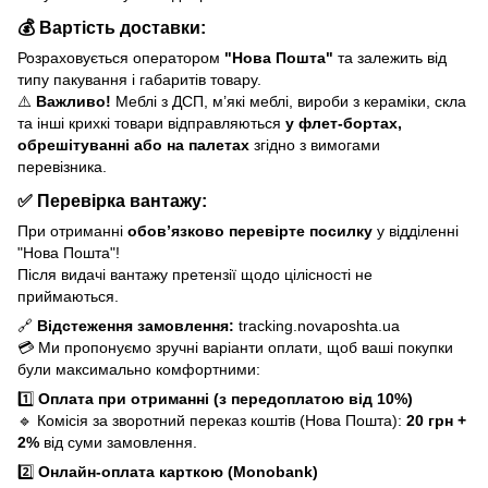
💰
Вартість доставки:
Розраховується оператором
"Нова Пошта"
та залежить від
типу пакування і габаритів товару.
⚠️
Важливо!
Меблі з ДСП, м’які меблі, вироби з кераміки, скла
та інші крихкі товари відправляються
у флет-бортах,
обрешітуванні або на палетах
згідно з вимогами
перевізника.
✅
Перевірка вантажу:
При отриманні
обов’язково перевірте посилку
у відділенні
"Нова Пошта"!
Після видачі вантажу претензії щодо цілісності не
приймаються.
🔗
Відстеження замовлення:
tracking.novaposhta.ua
💳 Ми пропонуємо зручні варіанти оплати, щоб ваші покупки
були максимально комфортними:
1️⃣
Оплата при отриманні (з передоплатою від 10%)
🔹 Комісія за зворотний переказ коштів (Нова Пошта):
20 грн +
2%
від суми замовлення.
2️⃣
Онлайн-оплата карткою (Monobank)