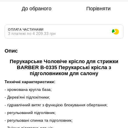
До обраного
Порівняти
ОПЛАТА ЧАСТИНАМИ
3 платежі по 4 209.33 грн
Опис
Перукарське Чоловіче крісло для стрижки
BARBER B-0335 Перукарські крісла з
підголовником для салону
Технічні характеристики:
- хромована кругла база;
- Дерев'яні підлокітники;
- гідравлічний витяг з функцією блокування обертання;
- регульований підголівник;
- регульовані спинка та підголовник;
- Знімна підставка для ніг;