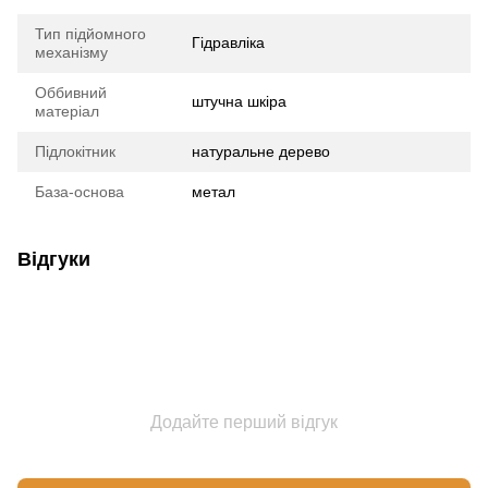
Тип підйомного
Гідравліка
механізму
Оббивний
штучна шкіра
матеріал
Підлокітник
натуральне дерево
База-основа
метал
Відгуки
Додайте перший відгук