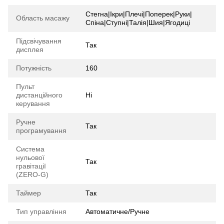
Стегна|Ікри|Плечі|Поперек|Руки|
Область масажу
Спіна|Ступні|Талія|Шия|Ягодиці
Підсвічування
Так
дисплея
Потужність
160
Пульт
дистанційного
Ні
керування
Ручне
Так
програмування
Система
нульової
Так
гравітації
(ZERO-G)
Таймер
Так
Тип управління
Автоматичне/Ручне