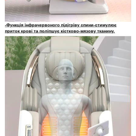
-Функція інфрачервоного підігріву спини-стимулює
приток крові та поліпшує
кістково-мязову тканину.