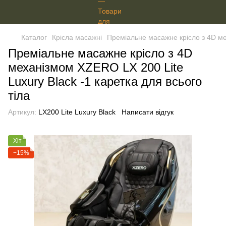
Каталог
Крісла масажні
Преміальне масажне крісло з 4D мех
Преміальне масажне крісло з 4D
механізмом XZERO LX 200 Lite
Luxury Black -1 каретка для всього
тіла
Артикул:
LX200 Lite Luxury Black
Написати відгук
Хіт
−15%