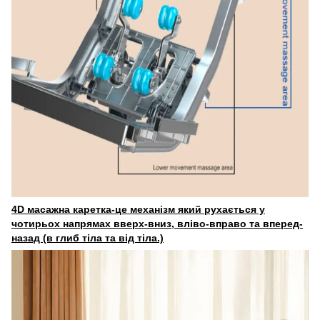
4D масажна каретка-це механізм який рухається у
чотирьох напрямах вверх-вниз, вліво-вправо та вперед-
назад (в глиб тіла та від тіла.)