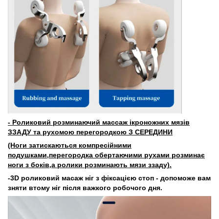
- Роликовий розминаючий массаж ікроножних мязів
ЗЗАДУ та рухомою перегородкою З СЕРЕДИНИ
(Ноги затискаються компресійними
подушками,перегородка обертаючими рухами розминає
ноги з боків,а ролики розминають мязи ззаду).
-3D роликовий масаж ніг з фіксацією стоп - допоможе вам
зняти втому ніг після важкого робочого дня.