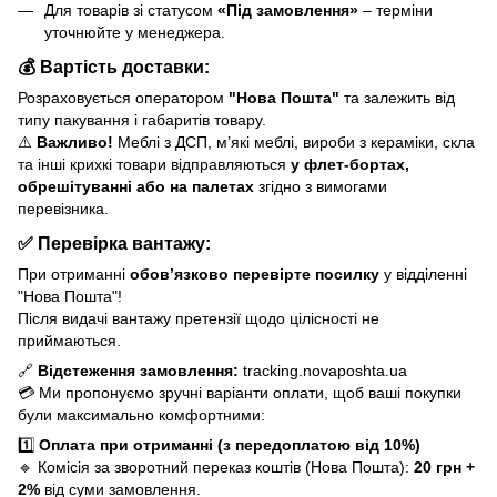
Для товарів зі статусом
«Під замовлення»
– терміни
уточнюйте у менеджера.
💰
Вартість доставки:
Розраховується оператором
"Нова Пошта"
та залежить від
типу пакування і габаритів товару.
⚠️
Важливо!
Меблі з ДСП, м’які меблі, вироби з кераміки, скла
та інші крихкі товари відправляються
у флет-бортах,
обрешітуванні або на палетах
згідно з вимогами
перевізника.
✅
Перевірка вантажу:
При отриманні
обов’язково перевірте посилку
у відділенні
"Нова Пошта"!
Після видачі вантажу претензії щодо цілісності не
приймаються.
🔗
Відстеження замовлення:
tracking.novaposhta.ua
💳 Ми пропонуємо зручні варіанти оплати, щоб ваші покупки
були максимально комфортними:
1️⃣
Оплата при отриманні (з передоплатою від 10%)
🔹 Комісія за зворотний переказ коштів (Нова Пошта):
20 грн +
2%
від суми замовлення.