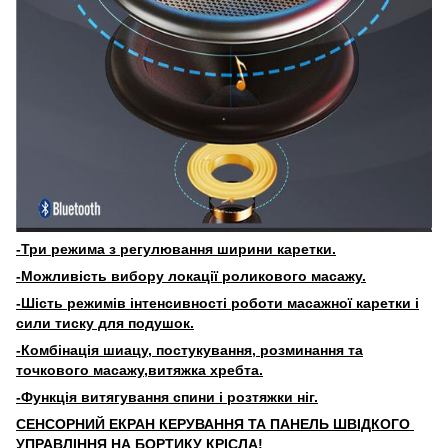
-Три режима з регулювання ширини каретки.
-Можливість вибору локації роликового масажу.
-Шість режимів інтенсивності роботи масажної каретки і
сили тиску для подушок.
-Комбінація шиацу, постукування, розминання та
точкового масажу,витяжка хребта.
-Функція витягування спини і розтяжки ніг.
СЕНСОРНИЙ ЕКРАН КЕРУВАННЯ ТА
ПАНЕЛЬ ШВІДКОГО
УПРАВЛІННЯ НА БОРТИКУ КРІСЛА!