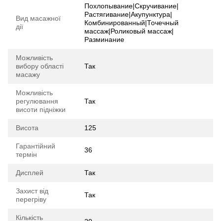
Похлопывание|Скручивание|
Растягивание|Акупунктура|
Вид масажної
Комбинированный|Точечный
дії
массаж|Роликовый массаж|
Разминание
Можливість
вибору області
Так
масажу
Можливість
регулювання
Так
висоти підніжки
Висота
125
Гарантійний
36
термін
Дисплей
Так
Захист від
Так
перегріву
Кількість