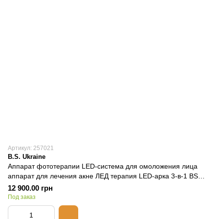
Артикул: 257021
B.S. Ukraine
Аппарат фототерапии LED-система для омоложения лица
аппарат для лечения акне ЛЕД терапия LED-арка 3-в-1 BS
440
12 900.00 грн
Под заказ