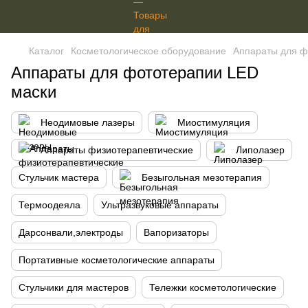
Каталог
Косметологическое оборудование
Аппараты для ф
Аппараты для фототерапии LED
маски
Неодимовые лазеры
Миостимуляция
Аппараты физиотерапевтические
Липолазер
Стульчик мастера
Безыгольная мезотерапия
Термоодеяла
Ультразвуковые аппараты
Дарсонвали,электроды
Вапоризаторы
Портативные косметологические аппараты
Стульчики для мастеров
Тележки косметологические