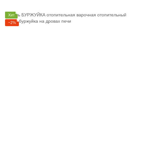
Хит
−2%