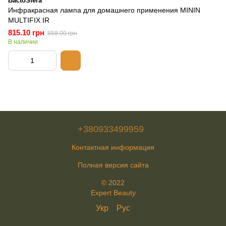
BactoSfera
Инфракрасная лампа для домашнего применения MININ
MULTIFIX IR
815.10 грн
858.00 грн
В наличии
+380933499959
Контактная информация
Полная версия сайта
© 2022
Expert Beauty
Укр
Рус