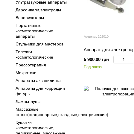
Ультразвуковые аппараты
Дарсонвали,электроды
Вапоризаторы
Портативные
косметологические
аппараты
Артикул: 102010
Стульчики для мастеров
Аппарат для электропо
Тележки
косметологические
5 900.00 грн
Прессотерапия
Под заказ
Микротоки
Аппараты аквапилинга
Аппараты для коррекции
фигуры
Лампы-лупы
Массажные
столы(стационарные,складные,электрические)
Кушетки
косметологические,
педикюрные, массажные