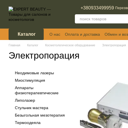
Перейти к основному контенту
+380933499959
Перезв
Каталог
О нас
Оплата и доставка
Обмен и воз
Отзывы о магазине
Главная
Каталог
Косметологическое оборудование
Электропорация
Электропорация
Неодимовые лазеры
Миостимуляция
Аппараты
физиотерапевтические
Липолазер
Стульчик мастера
Безыгольная мезотерапия
Термоодеяла