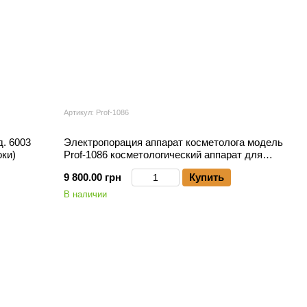
Артикул: Prof-1086
. 6003
Электропорация аппарат косметолога модель
оки)
Prof-1086 косметологический аппарат для
электропорации с документами
9 800.00 грн
Купить
В наличии