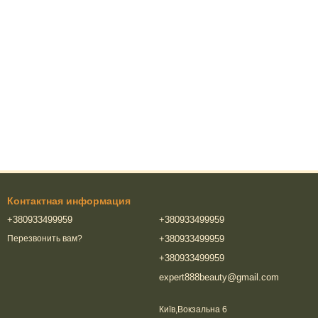
Контактная информация
+380933499959
+380933499959
+380933499959
Перезвонить вам?
+380933499959
expert888beauty@gmail.com
Київ,Вокзальна 6