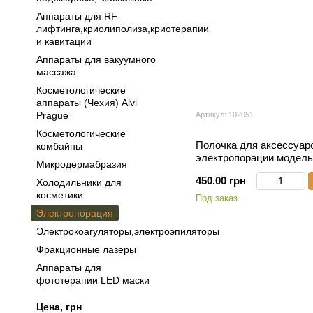
Аппараты для RF-
лифтинга,криолиполиза,криотерапии
и кавитации
Аппараты для вакуумного
массажа
Косметологические
аппараты (Чехия) Alvi
Prague
Артикул: 102051
Косметологические
Полочка для аксессуаро
комбайны
электропорации модель
Микродермабразия
450.00 грн
Холодильники для
косметики
Под заказ
Электропорация
Электрокоагуляторы,электроэпиляторы
Фракционные лазеры
Аппараты для
фототерапии LED маски
Цена, грн