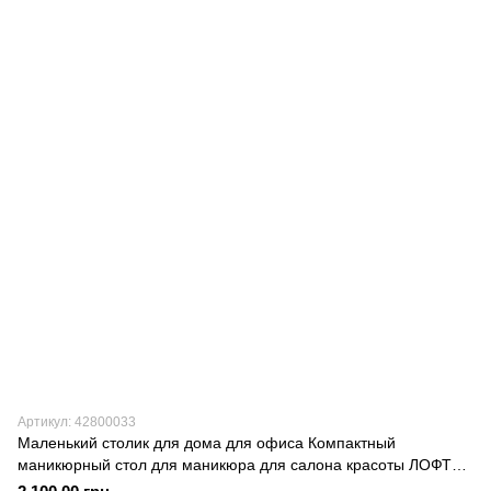
Артикул: 42800033
Маленький столик для дома для офиса Компактный
маникюрный стол для маникюра для салона красоты ЛОФТ
В-268