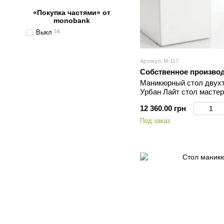
«Покупка частями» от
monobank
Выкл
24
Артикул: М-117
Собственное произво
Маникюрный стол двух
Урбан Лайт стол мастер
коррекции ногтей М117-
12 360.00 грн
Под заказ