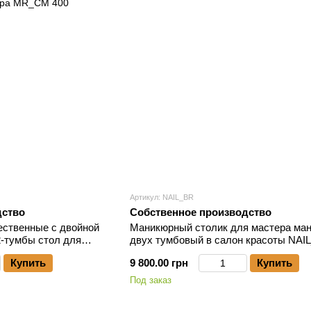
Артикул: NAIL_BR
дство
Собственное производство
ственные с двойной
Маникюрный столик для мастера ма
2-тумбы стол для
двух тумбовый в салон красоты NAI
СМ 400
Купить
9 800.00 грн
Купить
Под заказ