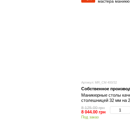
Артикул: МR_СМ 400/32
Собственное произво
Маникюрные столы каче
столешницей 32 мм на 
мастера маникюра МR_
8 125.00 грн
8 044.00 грн
Под заказ