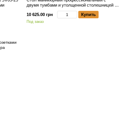
ми
двумя тумбами и утолщенной столешницей 32
мм СМ600-02_МR
10 625.00 грн
Купить
Под заказ