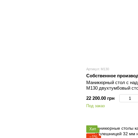
Артикул: М130
Собственное произво
Маникюрный стол с над
М130 двухтумбовый сто
салон
22 200.00 грн
Под заказ
Хит
−1%