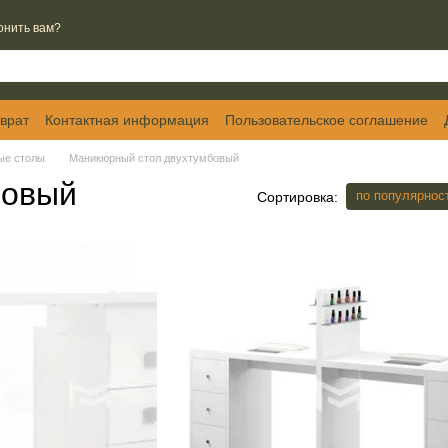
онить вам?
врат
Контактная информация
Пользовательское соглашение
ые столы
Маникюрный стол двухтумбовый
бовый
по популярнос
Сортировка: