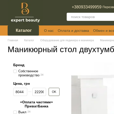
Перейти к основному контенту
+380933499959
Перезв
Каталог
О нас
Оплата и доставка
Обмен и воз
Отзывы о магазине
Главная
Каталог
Оборудование для педикюра и маникюра
Маникюрн
Маникюрный стол двухтум
Бренд
Собственное
производство
24
Цена, грн
От Цена, грн
До Цена, грн
OK
«Оплата частями»
ПриватБанка
Выкл
24