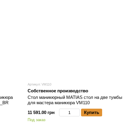
Артикул: VM110
Собственное производство
никюра
Стол маникюрный MATIAS стол на две тумбы
L_BR
для мастера маникюра VM110
11 591.00 грн
Купить
Под заказ