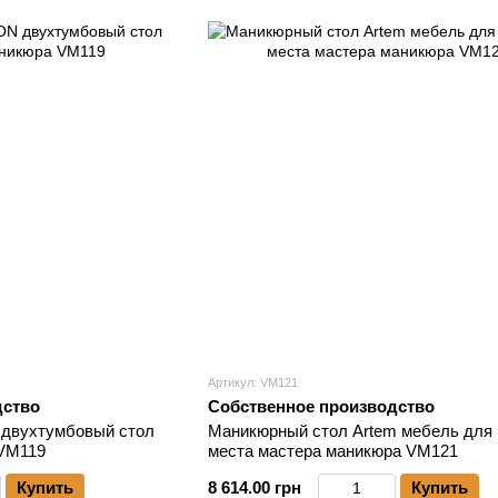
Артикул: VM121
дство
Собственное производство
 двухтумбовый стол
Маникюрный стол Artem мебель для 
 VM119
места мастера маникюра VM121
Купить
8 614.00 грн
Купить