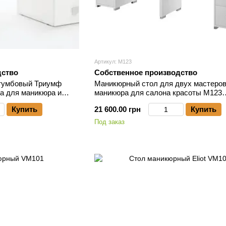
Артикул: М123
дство
Собственное производство
тумбовый Триумф
Маникюрный стол для двух мастеро
а для маникюра и
маникюра для салона красоты М123
2
двухместный стол для маникюра
Купить
21 600.00 грн
Купить
Под заказ