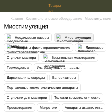
Каталог
Косметологическое оборудование
Миостимуляция
Миостимуляция
Неодимовые лазеры
Миостимуляция
Аппараты физиотерапевтические
Липолазер
Стульчик мастера
Безыгольная мезотерапия
Термоодеяла
Ультразвуковые аппараты
Дарсонвали,электроды
Вапоризаторы
Портативные косметологические аппараты
Стульчики для мастеров
Тележки косметологические
Прессотерапия
Микротоки
Аппараты аквапилинга