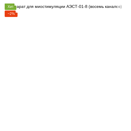
Хит
−2%