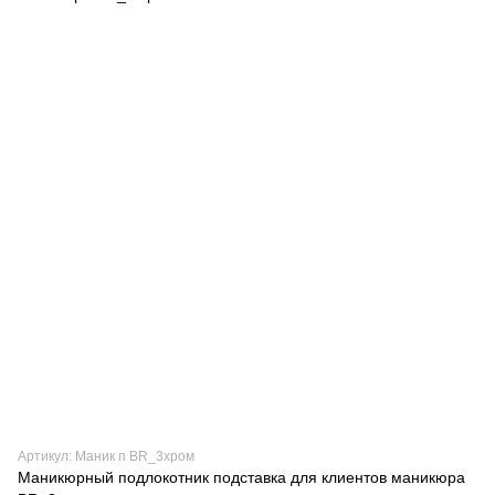
Артикул: Маник п BR_3хром
Маникюрный подлокотник подставка для клиентов маникюра