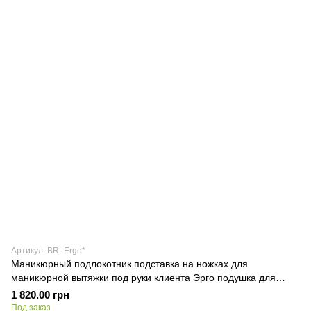
Артикул: BR_Ergo*
Маникюрный подлокотник подставка на ножках для
маникюрной вытяжки под руки клиента Эрго подушка для
маникюра
1 820.00 грн
Под заказ