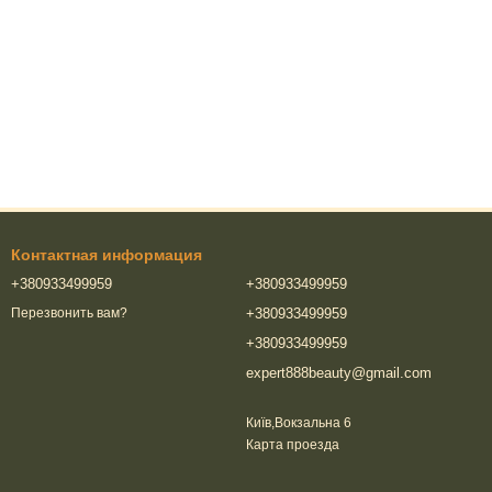
Контактная информация
+380933499959
+380933499959
+380933499959
Перезвонить вам?
+380933499959
expert888beauty@gmail.com
Київ,Вокзальна 6
Карта проезда