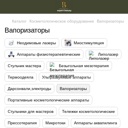
Каталог
Косметологическое оборудование
Вапоризаторы
Вапоризаторы
Неодимовые лазеры
Миостимуляция
Аппараты физиотерапевтические
Липолазер
Стульчик мастера
Безыгольная мезотерапия
Термоодеяла
Ультразвуковые аппараты
Дарсонвали,электроды
Вапоризаторы
Портативные косметологические аппараты
Стульчики для мастеров
Тележки косметологические
Прессотерапия
Микротоки
Аппараты аквапилинга