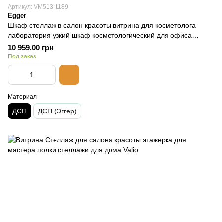
Артикул: VM513-1189
Egger
Шкаф стеллаж в салон красоты витрина для косметолога
лаборатория узкий шкаф косметологический для офиса
VM513
10 959.00 грн
Под заказ
Материал
ДСП
ДСП (Эггер)