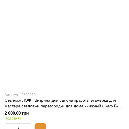
Артикул: 42800039
Стеллаж ЛОФТ Витрина для салона красоты этажерка для
мастера стеллажи перегородки для дома книжный шкаф B-
111
2 600.00 грн
Под заказ