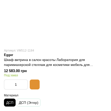
Артикул: VM512-1184
Egger
Шкаф-витрина в салон красоты Лаборатория для
парикмахерской стеллаж для косметики мебель для
косметолога VM512
12 583.00 грн
Под заказ
Материал
ДСП
ДСП (Эггер)