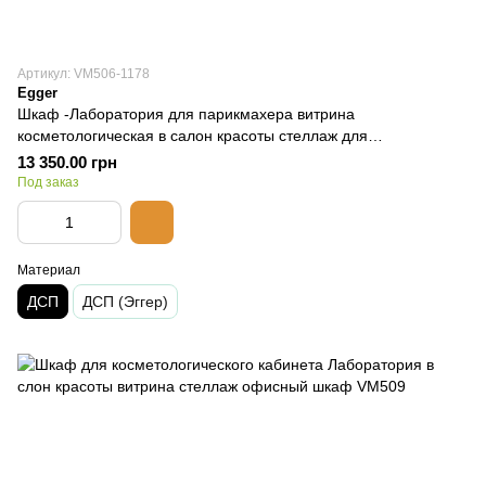
Артикул: VM506-1178
Egger
Шкаф -Лаборатория для парикмахера витрина
косметологическая в салон красоты стеллаж для
парикмахерской VM506
13 350.00 грн
Под заказ
Материал
ДСП
ДСП (Эггер)