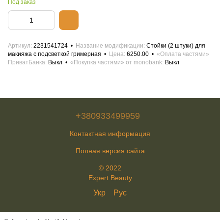
Под заказ
Артикул
2231541724
Название модификации
Стойки (2 штуки) для
макияжа с подсветкой гримерная
Цена
6250.00
«Оплата частями»
ПриватБанка
Выкл
«Покупка частями» от monobank
Выкл
+380933499959
Контактная информация
Полная версия сайта
© 2022
Expert Beauty
Укр
Рус