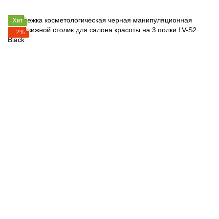
Хит
−2%