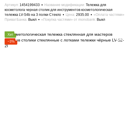
Артикул
1454199433
Название модификации
Тележка для
косметолога черная столик для инструментов косметологическая
тележка LV-S4b на 3 полки Стекло
Цена
2935.00
«Оплата частями»
ПриватБанка
Выкл
«Покупка частями» от monobank
Выкл
Хит
−3%