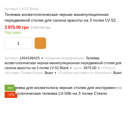
Артикул: LV-S2 Black
Тележка косметологическая черная манипуляционная
передвижной столик для салона красоты на 3 полки LV-S2
Black
3 875.00 грн
3 950.00 грн
Под заказ
Артикул
1454199425
Название модификации
Тележка
косметологическая черная манипуляционная передвижной столик для
салона красоты на 3 полки LV-S2 Black
Цена
3875.00
«Оплата
частями» ПриватБанка
Выкл
«Покупка частями» от monobank
Выкл
Хит
−2%