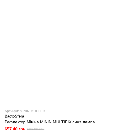
Артикул: MININ MULTIFIX
BactoSfera
Рефлектор Мініна MININ MULTIFIX синя лампа
657.40 грн
692.00 грн