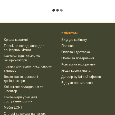
Клієнтам
Крісла масажні
Вхід до кабінету
Гігієнічне обладнання для
Про нас
санітарних кімнат
Оплата і доставка
Бактерицидні лампи та
Обмін та повернення
рециркулятори
Контактна інформація
Товари для відпочинку, спорту,
туризму
Угода користувача
Безконтактні сенсорні
Договір публічної оферти
дезінфектори
Відгуки про магазин
Клінінгове обладнання та
інвентар
Контейнери урни для
сортування сміття
Меблі LOFT
Стільці та крісла на ніжках