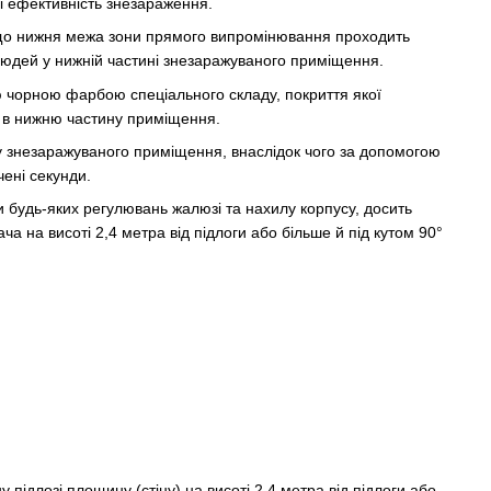
і ефективність знезараження.
к, що нижня межа зони прямого випромінювання проходить
юдей у нижній частині знезаражуваного приміщення.
ю чорною фарбою спеціального складу, покриття якої
я в нижню частину приміщення.
у знезаражуваного приміщення, внаслідок чого за допомогою
чені секунди.
и будь-яких регулювань жалюзі та нахилу корпусу, досить
 на висоті 2,4 метра від підлоги або більше й під кутом 90°
ідлозі площину (стіну) на висоті 2,4 метра від підлоги або