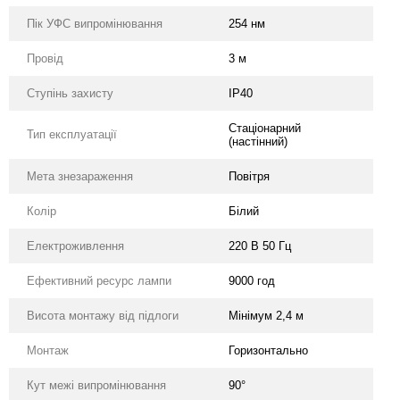
Пік УФС випромінювання
254 нм
Провід
3 м
Ступінь захисту
IP40
Стаціонарний
Тип експлуатації
(настінний)
Мета знезараження
Повітря
Колір
Білий
Електроживлення
220 В 50 Гц
Ефективний ресурс лампи
9000 год
Висота монтажу від підлоги
Мінімум 2,4 м
Монтаж
Горизонтально
Кут межі випромінювання
90°