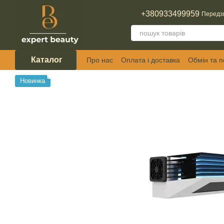
Перейти до основного контенту
+380933499959
Передз
Каталог
Про нас
Оплата і доставка
Обмін та 
Відгуки про магазин
Новинка