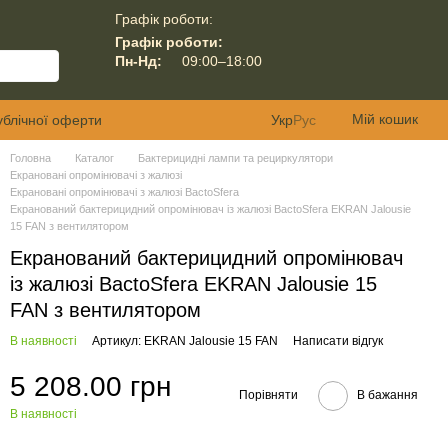
Графік роботи:
Графік роботи:
Пн-Нд:
09:00–18:00
Мій кошик
ублічної оферти
Укр
Рус
Головна
Каталог
Бактерицидні лампи та рециркулятори
Екрановані опромінювачі з жалюзі
Екрановані опромінювачі з жалюзі BactoSfera
Екранований бактерицидний опромінювач із жалюзі BactoSfera EKRAN Jalousie
15 FAN з вентилятором
Екранований бактерицидний опромінювач
із жалюзі BactoSfera EKRAN Jalousie 15
FAN з вентилятором
В наявності
Артикул: EKRAN Jalousie 15 FAN
Написати відгук
5 208.00 грн
Порівняти
В бажання
В наявності