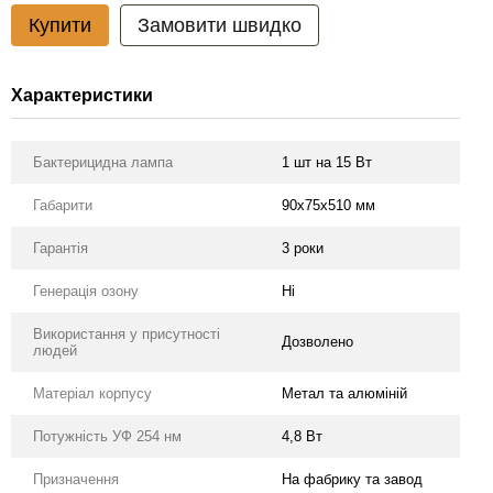
Купити
Замовити швидко
Характеристики
Бактерицидна лампа
1 шт на 15 Вт
Габарити
90x75x510 мм
Гарантія
3 роки
Генерація озону
Ні
Використання у присутності
Дозволено
людей
Матеріал корпусу
Метал та алюміній
Потужність УФ 254 нм
4,8 Вт
Призначення
На фабрику та завод