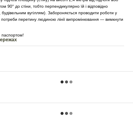
м 90° до стіни, тобто перпендикулярно їй і відповідно
, будівельним вугіллям). Забороняється проводити роботи у
за потреби перетину людиною лінії випромінювання — вимкнути
о паспортом!
мережах