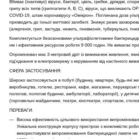
Вбиває (інактивує) віруси, бактерії, цвіль, грибки, дріжджі, спо
грипу всіх типів (гриппатипи A, B, C), віруси, що викликають 
COVID-19, штам коронавірусу «Омікрон». Поглинана доза ультр
призводить до їхньої миттєвої загибелі. Знижує ризик захворю
(алергенія, грип, застуда, нежить, пневмонія, туберкульоз, пне
Комплектується безозоновими ультрафіолетовими бактерицид
нм і ефективним ресурсом роботи 9 000 годин. Не вимагає про
Опромінювач має 3-метровий дріт із вимикачем живлення, який
під'єднання в електромережу з керуванням від настінного вими
СФЕРА ЗАСТОСУВАННЯ:
Широко застосовується в побуті (будинку, квартири, будь-які жит
виробництва, готелю, ресторани, кафе, магазини, перукарські та
пологові, пологові будинки, амбулаторії, лабораторії), у дитя
(торговельні майданчики, театри, кінотеатри, спортзали, столов
ПЕРЕВАГИ:
Висока ефективність цільового використання випромінюва
Унікальна конструкція корпусу пристрою з можливістю робо
використовувати випромінювання бактерицидної лампи не т