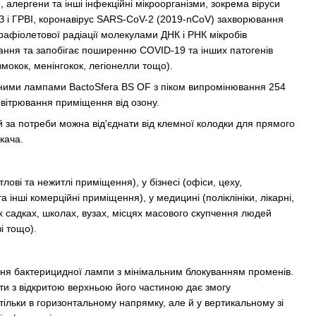
ри, алергени та інші інфекційні мікроорганізми, зокрема віруси
ОРЗ і ГРВІ, коронавірус SARS-CoV-2 (2019-nCoV) захворювання
афіолетової радіації молекулами ДНК і РНК мікробів
вання та запобігає поширенню COVID-19 та інших патогенів
вмокок, менінгокок, легіонелли тощо).
ними лампами BactoSfera BS OF з піком випромінювання 254
вітрювання приміщення від озону.
 за потреби можна від'єднати від клемної колодки для прямого
кача.
лові та нежитлі приміщення), у бізнесі (офіси, цеху,
 інші комерційні приміщення), у медицині (поліклініки, лікарні,
чих садках, школах, вузах, місцях масового скупчення людей
і тощо).
ння бактерицидної лампи з мінімальним блокуванням променів.
ти з відкритою верхньою його частиною дає змогу
ільки в горизонтальному напрямку, але й у вертикальному зі