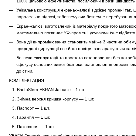
100% цільовою ефективністю, посилюючи в рази швидкість 
Унікальна конструкція екрана-жалюзі відсікає промені та
паралельно підлозі, забезпечуючи безпечне перебування л
Екран-жалюзі виготовлений із матеріалу покритого матово
максимально поглинає УФ-промені, усуваючи їхнє відбитт
Зона дії випромінювання становить майже 3 частини об'єм
природної циркуляції все його повітря знезаражується за лі
Безпека експлуатації та простота встановлення без потреб
сфокусу основних вимог безпеки: встановлення опромінювача
до стіни.
КОМПЛЕКТАЦИЯ:
BactoSfera EKRAN Jalousie – 1 шт
Знімна верхня кришка корпусу — 1 шт.
Паспорт — 1 шт.
Гарантія — 1 шт.
Паковання — 1 шт.
УВАГА! Опромінювач необхідно встановити на перпендикулярну п