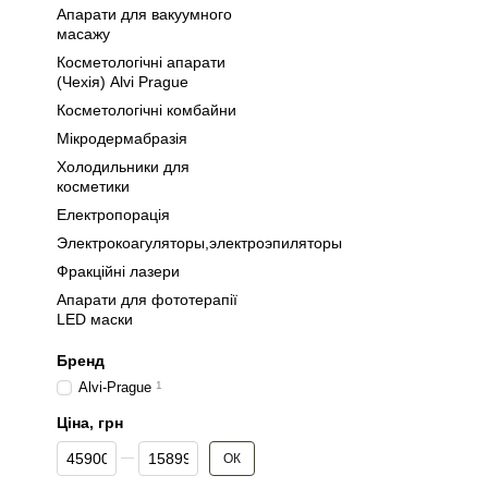
Апарати для вакуумного
масажу
Косметологічні апарати
(Чехія) Alvi Prague
Косметологічні комбайни
Мікродермабразія
Холодильники для
косметики
Електропорація
Электрокоагуляторы,электроэпиляторы
Фракційні лазери
Апарати для фототерапії
LED маски
Бренд
Alvi-Prague
1
Ціна, грн
Від Ціна, грн
До Ціна, грн
ОК