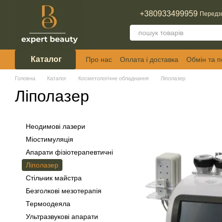
Перейти до основного контенту
+380933499959
Передз
Каталог
Про нас
Оплата і доставка
Обмін та 
Відгуки про магазин
Головна
Каталог
Косметологічне обладнання
Ліполазер
Ліполазер
Неодимові лазери
Міостимуляція
Апарати фізіотерапевтичні
Ліполазер
Стільчик майстра
Безголкові мезотерапія
Термоодеяла
Ультразвукові апарати