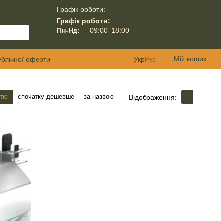
Графік роботи:
Графік роботи:
Пн-Нд:
09:00–18:00
Мій кошик
ублічної оферти
Укр
Рус
стю
спочатку дешевше
за назвою
Відображення: