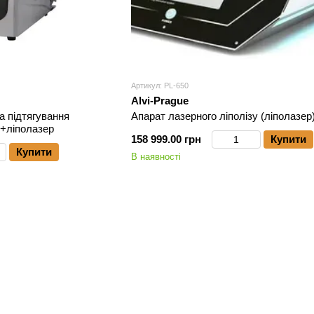
Артикул: PL-650
Alvi-Prague
а підтягування
Апарат лазерного ліполізу (ліполазер
F+ліполазер
158 999.00 грн
Купити
Купити
В наявності