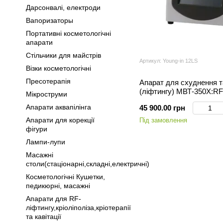
Дарсонвалі, електроди
Вапоризаторы
Портативні косметологічні
апарати
Стільчики для майстрів
Артикул: Young-in 12LS
Візки косметологічні
Пресотерапія
Апарат для схуднення т
(ліфтингу) МВТ-350Х:R
Мікроструми
Апарати аквапілінга
45 900.00 грн
Апарати для корекції
Під замовлення
фігури
Лампи-лупи
Масажні
столи(стаціонарні,складні,електричні)
Косметологічні Кушетки,
педикюрні, масажні
Апарати для RF-
ліфтингу,кріоліполіза,кріотерапії
та кавітації