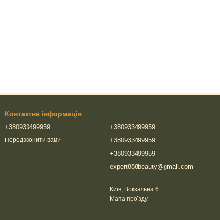
Контактна інформація
+380933499959
+380933499959
+380933499959
Передзвонити вам?
+380933499959
expert888beauty@gmail.com
Київ, Вокзальна 6
Мапа проїзду