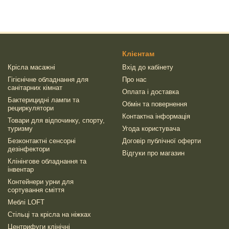
Клієнтам
Крісла масажні
Вхід до кабінету
Гігієнічне обладнання для
Про нас
санітарних кімнат
Оплата і доставка
Бактерицидні лампи та
Обмін та повернення
рециркулятори
Контактна інформація
Товари для відпочинку, спорту,
туризму
Угода користувача
Безконтактні сенсорні
Договір публічної оферти
дезінфектори
Відгуки про магазин
Клінінгове обладнання та
інвентар
Контейнери урни для
сортування сміття
Меблі LOFT
Стільці та крісла на ніжках
Центрифуги клінічні