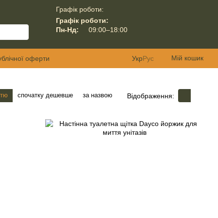
Графік роботи:
Графік роботи:
Пн-Нд:
09:00–18:00
Мій кошик
ублічної оферти
Укр
Рус
стю
спочатку дешевше
за назвою
Відображення: