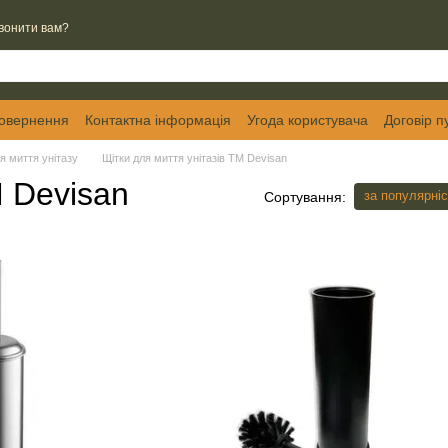
вонити вам?
повернення
Контактна інформація
Угода користувача
Договір п
я миття унітазу
Щітки для миття унітазів ТМ Devisan
М Devisan
за популярні
Сортування: