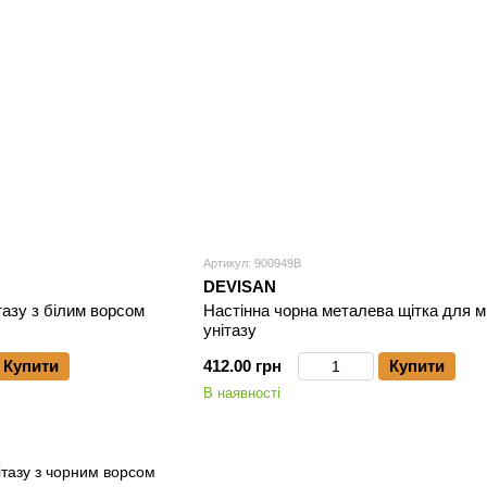
Артикул: 900949B
DEVISAN
тазу з білим ворсом
Настінна чорна металева щітка для м
унітазу
Купити
412.00 грн
Купити
В наявності