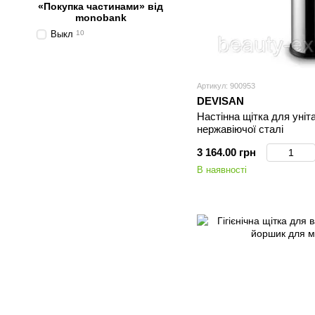
«Покупка частинами» від
monobank
Выкл
10
Артикул: 900953
DEVISAN
Настінна щітка для уніт
нержавіючої сталі
3 164.00 грн
В наявності