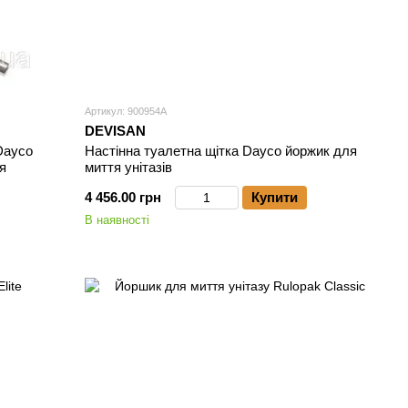
Артикул: 900954А
DEVISAN
Dayco
Настінна туалетна щітка Daycо йоржик для
я
миття унітазів
4 456.00 грн
Купити
В наявності