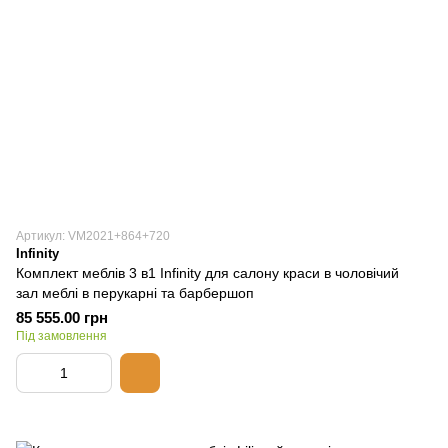
Артикул: VM2021+864+720
Infinity
Комплект меблів 3 в1 Infinity для салону краси в чоловічий
зал меблі в перукарні та барбершоп
85 555.00 грн
Під замовлення