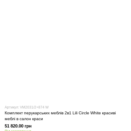
Артикул: VM2031/2+874 W
Комплект перукарських меблів 2в1 Lili Circle White красиві
меблі в салон краси
51 820.00 грн