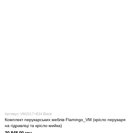
Артикул: VM2017+834 Black
Комплект перукарських меблів Flamingo_VM (крісло перукаря
на гідравліці та крісло-мийка)
30 848.00 грн