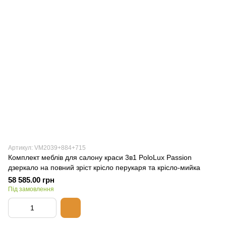
Артикул: VM2039+884+715
Комплект меблів для салону краси 3в1 PoloLux Passion
дзеркало на повний зріст крісло перукаря та крісло-мийка
58 585.00 грн
Під замовлення