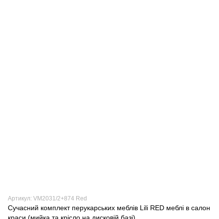
Артикул: VM2031/2+874 Red
Сучасний комплект перукарських меблів Lili RED меблі в салон
краси (мийка та крісло на дисковій базі)