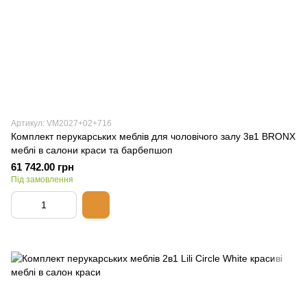
Артикул: VM2027+02+716
Комплект перукарських меблів для чоловічого залу 3в1 BRONX
меблі в салони краси та барбепшоп
61 742.00 грн
Під замовлення