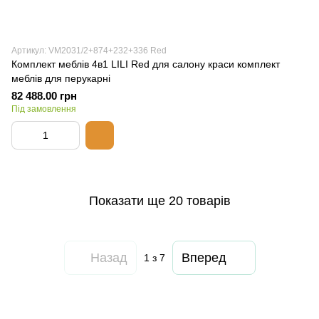
Артикул: VM2031/2+874+232+336 Red
Комплект меблів 4в1 LILI Red для салону краси комплект
меблів для перукарні
82 488.00 грн
Під замовлення
Показати ще 20 товарів
Назад
Вперед
1
з 7