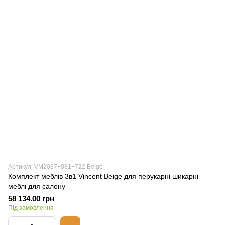
Артикул: VM2037+881+722 Вeige
Комплект меблів 3в1 Vincent Вeige для перукарні шикарні
меблі для салону
58 134.00 грн
Під замовлення