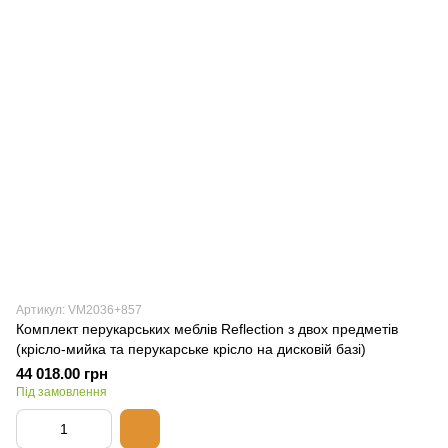
Артикул: VM2036+857
Комплект перукарських меблів Reflection з двох предметів
(крісло-мийка та перукарське крісло на дисковій базі)
44 018.00 грн
Під замовлення