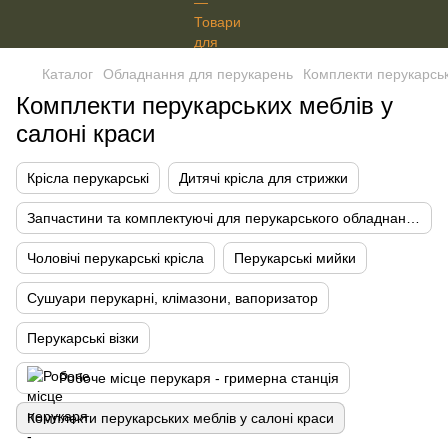
Каталог
Обладнання для перукарень
Комплекти перукарськ
Комплекти перукарських меблів у
салоні краси
Крісла перукарські
Дитячі крісла для стрижки
Запчастини та комплектуючі для перукарського обладнання
Чоловічі перукарські крісла
Перукарські мийки
Сушуари перукарні, клімазони, вапоризатор
Перукарські візки
Робоче місце перукаря - гримерна станція
Комплекти перукарських меблів у салоні краси