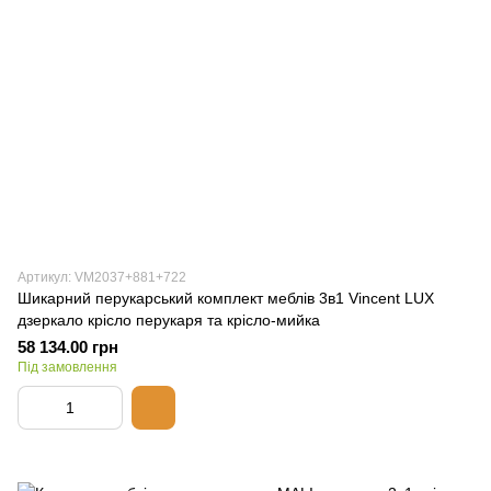
Артикул: VM2037+881+722
Шикарний перукарський комплект меблів 3в1 Vincent LUX
дзеркало крісло перукаря та крісло-мийка
58 134.00 грн
Під замовлення