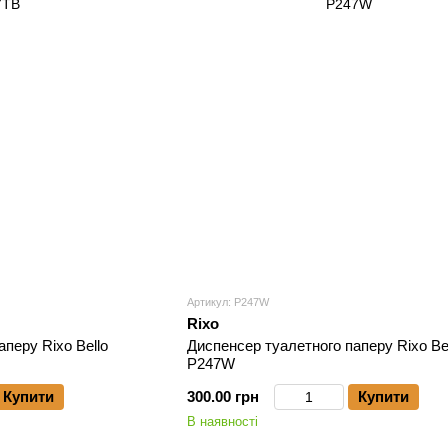
Артикул: P247W
Rixo
перу Rixo Bello
Диспенсер туалетного паперу Rixo Be
P247W
Купити
300.00 грн
Купити
В наявності