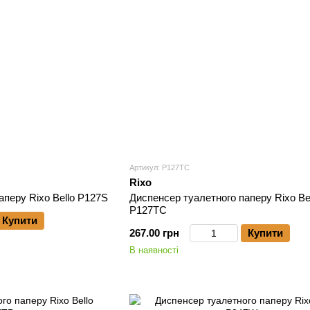
Артикул: P127TC
Rixo
аперу Rixo Bello P127S
Диспенсер туалетного паперу Rixo Be
P127TC
Купити
267.00 грн
Купити
В наявності