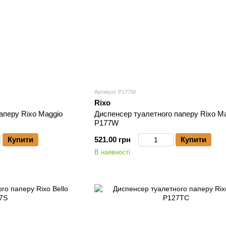
Артикул: P177W
Rixo
аперу Rixo Maggio
Диспенсер туалетного паперу Rixo M
P177W
Купити
521.00 грн
Купити
В наявності