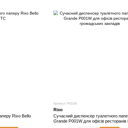
Артикул: P001W
Rixo
перу Rixo Bello
Сучасний диспенсер туалетного папе
Grande P001W для офісів ресторанів 
громадських закладів