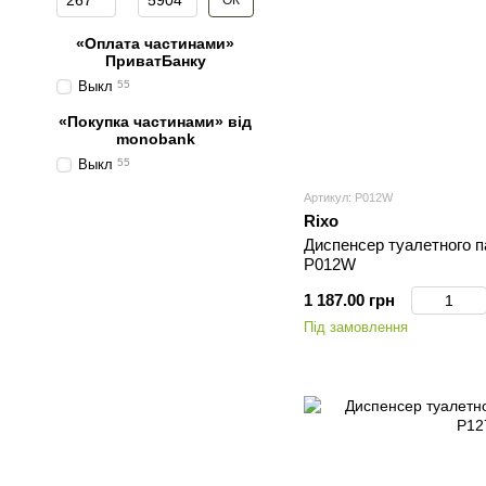
ОК
«Оплата частинами»
ПриватБанку
Выкл
55
«Покупка частинами» від
monobank
Выкл
55
Артикул: P012W
Rixo
Диспенсер туалетного п
P012W
1 187.00 грн
Під замовлення