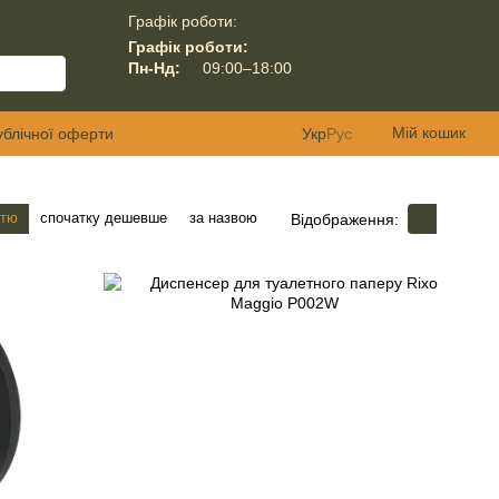
Графік роботи:
Графік роботи:
Пн-Нд:
09:00–18:00
Мій кошик
ублічної оферти
Укр
Рус
стю
спочатку дешевше
за назвою
Відображення: