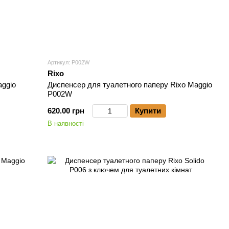
Артикул: P002W
Rixo
aggio
Диспенсер для туалетного паперу Rixo Maggio
P002W
620.00 грн
Купити
В наявності