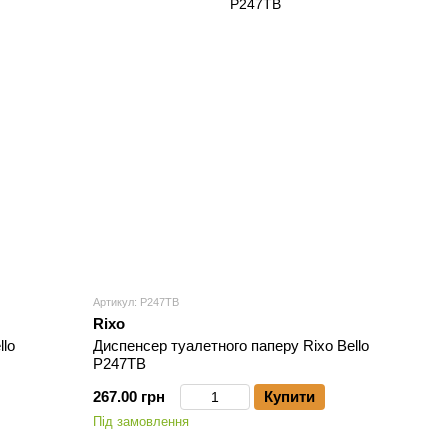
Артикул: P247TB
Rixo
llo
Диспенсер туалетного паперу Rixo Bello
P247TB
267.00 грн
Купити
Під замовлення