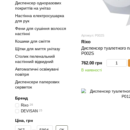
Диспенсер одноразових
покриттів на унітаз
Настінна електросушарка
для рук
Фени для сушіння волосся
настінні
Артикул: P002S
Кошики для сміття
Rixo
Диспенсер туалетного п
Щітки для миття унітазу
P002S
Столик пеленальний
настінний відкидний
762.00 грн
Автоматичні освіжувачі
В наявності
повітря
Диспенсери паперових
серветок
Бренд
Rixo
26
DEVISAN
25
Ціна, грн
Від Ціна, грн
До Ціна, грн