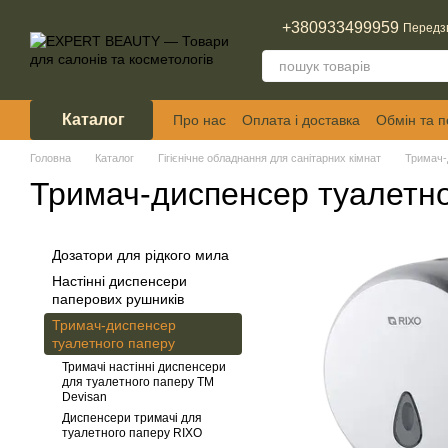
Перейти до основного контенту
+380933499959
Передз
Каталог
Про нас
Оплата і доставка
Обмін та 
Відгуки про магазин
Головна
Каталог
Гігієнічне обладнання для санітарних кімнат
Тримач-
Тримач-диспенсер туалетно
Дозатори для рідкого мила
Настінні диспенсери
паперових рушників
Тримач-диспенсер
туалетного паперу
Тримачі настінні диспенсери
для туалетного паперу ТМ
Devisan
Диспенсери тримачі для
туалетного паперу RIXO