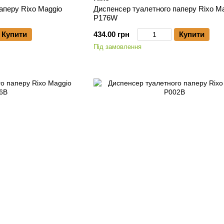
аперу Rixo Maggio
Диспенсер туалетного паперу Rixo M
P176W
Купити
434.00 грн
Купити
Під замовлення