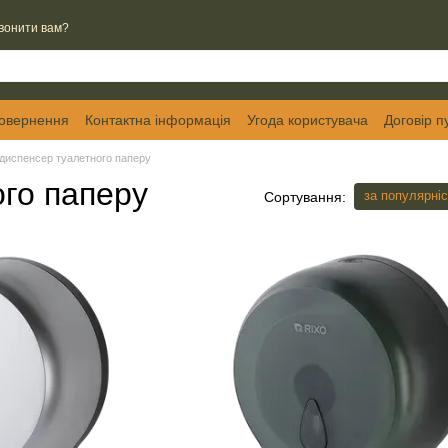
вонити вам?
повернення
Контактна інформація
Угода користувача
Договір п
диспенсер туалетного паперу
го паперу
за популярні
Сортування: