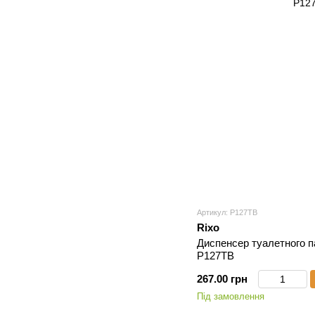
Артикул: P127TB
Rixo
Диспенсер туалетного па
P127TB
267.00 грн
Під замовлення