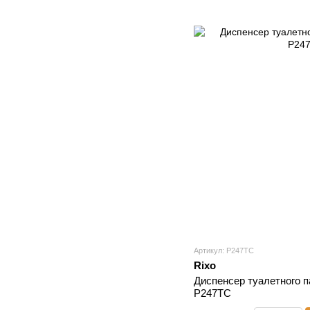
Артикул: P247TC
Rixo
Диспенсер туалетного па
P247TC