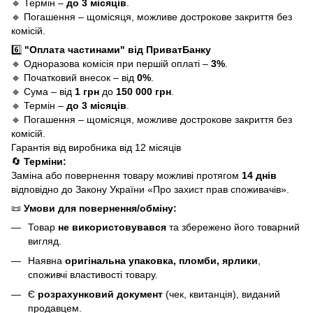
🔹 Термін –
до 3 місяців
.
🔹 Погашення – щомісяця, можливе дострокове закриття без
комісій.
6️⃣
"Оплата частинами" від ПриватБанку
🔹 Одноразова комісія при першій оплаті –
3%
.
🔹 Початковий внесок – від
0%
.
🔹 Сума – від
1 грн
до
150 000 грн
.
🔹 Термін –
до 3 місяців
.
🔹 Погашення – щомісяця, можливе дострокове закриття без
комісій.
Гарантія від виробника від 12 місяців
🔄
Терміни:
Заміна або повернення товару можливі протягом
14 днів
відповідно до Закону України «Про захист прав споживачів».
📜
Умови для повернення/обміну:
Товар
не використовувався
та збережено його товарний
вигляд.
Наявна
оригінальна упаковка, пломби, ярлики
,
споживчі властивості товару.
Є
розрахунковий документ
(чек, квитанція), виданий
продавцем.