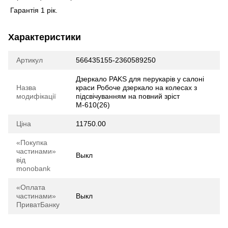
Гарантія 1 рік.
Характеристики
Артикул
566435155-2360589250
Дзеркало PAKS для перукарів у салоні
Назва
краси Робоче дзеркало на колесах з
модифікації
підсвічуванням на повний зріст
М-610(26)
Ціна
11750.00
«Покупка
частинами»
Выкл
від
monobank
«Оплата
частинами»
Выкл
ПриватБанку