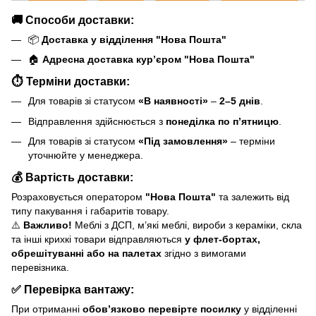
🚚
Способи доставки:
📦
Доставка у відділення "Нова Пошта"
🏠
Адресна доставка кур’єром "Нова Пошта"
⏱
Терміни доставки:
Для товарів зі статусом
«В наявності»
–
2–5 днів
.
Відправлення здійснюється з
понеділка по п’ятницю
.
Для товарів зі статусом
«Під замовлення»
– терміни
уточнюйте у менеджера.
💰
Вартість доставки:
Розраховується оператором
"Нова Пошта"
та залежить від
типу пакування і габаритів товару.
⚠️
Важливо!
Меблі з ДСП, м’які меблі, вироби з кераміки, скла
та інші крихкі товари відправляються
у флет-бортах,
обрешітуванні або на палетах
згідно з вимогами
перевізника.
✅
Перевірка вантажу:
При отриманні
обов’язково перевірте посилку
у відділенні