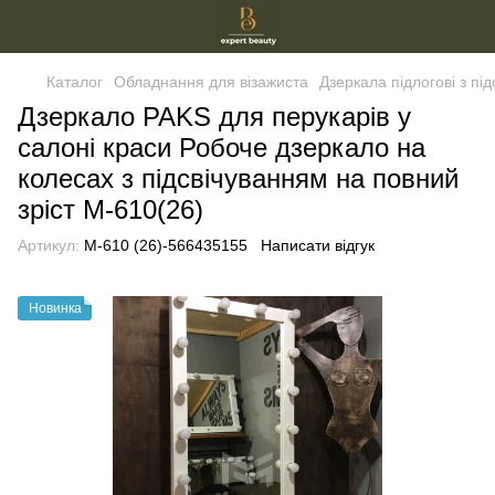
Каталог
Обладнання для візажиста
Дзеркала підлогові з пі
Дзеркало PAKS для перукарів у
салоні краси Робоче дзеркало на
колесах з підсвічуванням на повний
зріст М-610(26)
Артикул:
М-610 (26)-566435155
Написати відгук
Новинка