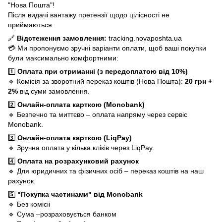
"Нова Пошта"!
Після видачі вантажу претензії щодо цілісності не
приймаються.
🔗
Відстеження замовлення:
tracking.novaposhta.ua
💳 Ми пропонуємо зручні варіанти оплати, щоб ваші покупки
були максимально комфортними:
1️⃣
Оплата при отриманні (з передоплатою від 10%)
🔹 Комісія за зворотний переказ коштів (Нова Пошта):
20 грн +
2%
від суми замовлення.
2️⃣
Онлайн-оплата карткою (Monobank)
🔹 Безпечно та миттєво – оплата напряму через сервіс
Monobank.
3️⃣
Онлайн-оплата карткою (LiqPay)
🔹 Зручна оплата у кілька кліків через LiqPay.
4️⃣
Оплата на розрахунковий рахунок
🔹 Для юридичних та фізичних осіб – переказ коштів на наш
рахунок.
5️⃣
"Покупка частинами" від Monobank
🔹 Без комісіі
🔹 Сума –розраховується банком