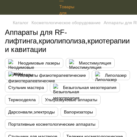
Каталог
Косметологическое оборудование
Аппараты для R
Аппараты для RF-
лифтинга,криолиполиза,криотерапии
и кавитации
Неодимовые лазеры
Миостимуляция
Аппараты физиотерапевтические
Липолазер
Стульчик мастера
Безыгольная мезотерапия
Термоодеяла
Ультразвуковые аппараты
Дарсонвали,электроды
Вапоризаторы
Портативные косметологические аппараты
Стульчики для мастеров
Тележки косметологические