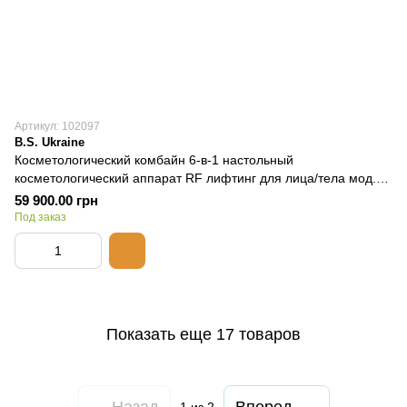
Артикул: 102097
B.S. Ukraine
Косметологический комбайн 6-в-1 настольный
косметологический аппарат RF лифтинг для лица/тела мод.
06 B.S.U.
59 900.00 грн
Под заказ
Показать еще 17 товаров
Назад
Вперед