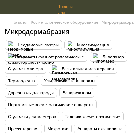
Каталог
Косметологическое оборудование
Микродермабра
Микродермабразия
Неодимовые лазеры
Миостимуляция
Аппараты физиотерапевтические
Липолазер
Стульчик мастера
Безыгольная мезотерапия
Термоодеяла
Ультразвуковые аппараты
Дарсонвали,электроды
Вапоризаторы
Портативные косметологические аппараты
Стульчики для мастеров
Тележки косметологические
Прессотерапия
Микротоки
Аппараты аквапилинга