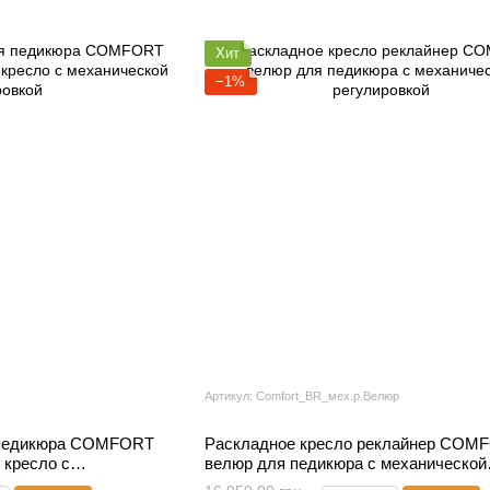
Хит
−1%
Артикул: Comfort_BR_мех.р.Велюр
 педикюра COMFORT
Раскладное кресло реклайнер COM
 кресло с
велюр для педикюра с механической
вкой
регулировкой