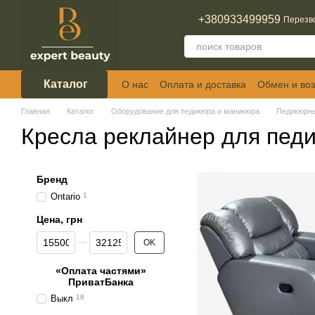
Перейти к основному контенту
+380933499959
Перезв
Каталог
О нас
Оплата и доставка
Обмен и воз
Отзывы о магазине
Главная
Каталог
Оборудование для педикюра и маникюра
Педикюрны
Кресла реклайнер для пед
Бренд
Ontario
1
Цена, грн
От Цена, грн
До Цена, грн
OK
«Оплата частями»
ПриватБанка
Выкл
18