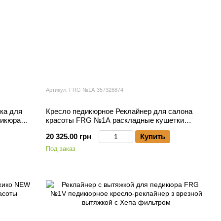
Артикул: FRG №1А-357326874
ка для
Кресло педикюрное Реклайнер для салона
дикюра
красоты FRG №1А раскладные кушетки
реклайнеры для педикюра
20 325.00 грн
Купить
Под заказ