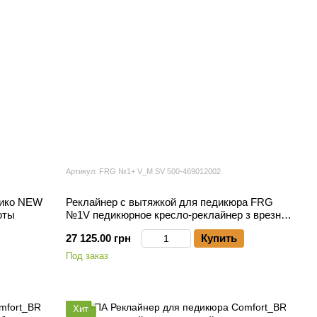
Артикул: FRG №1+ V_M SV 500-469012002
хико NEW
Реклайнер с вытяжкой для педикюра FRG
оты
№1V педикюрное кресло-реклайнер з врезной
вытяжкой с Хепа фильтром
27 125.00 грн
Купить
Под заказ
Хит