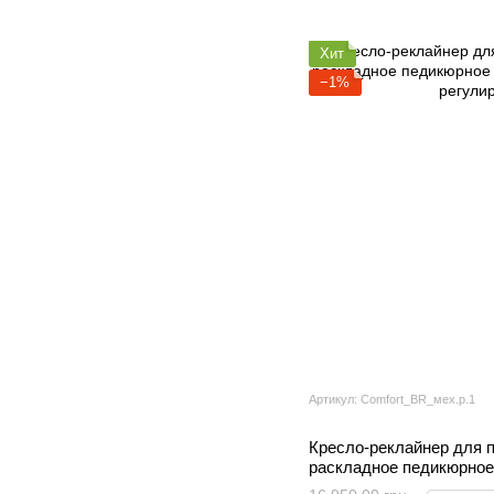
Хит
−1%
Артикул: Comfort_BR_мех.р.1
Кресло-реклайнер для
раскладное педикюрное
механической регулиро