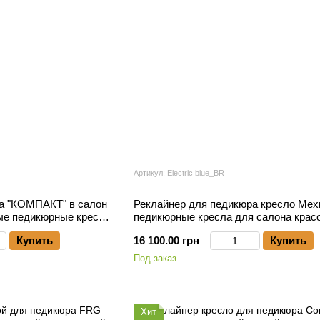
Артикул: Electric blue_BR
а "КОМПАКТ" в салон
Реклайнер для педикюра кресло Ме
ые педикюрные кресла
педикюрные кресла для салона крас
Купить
16 100.00 грн
Купить
Под заказ
Хит