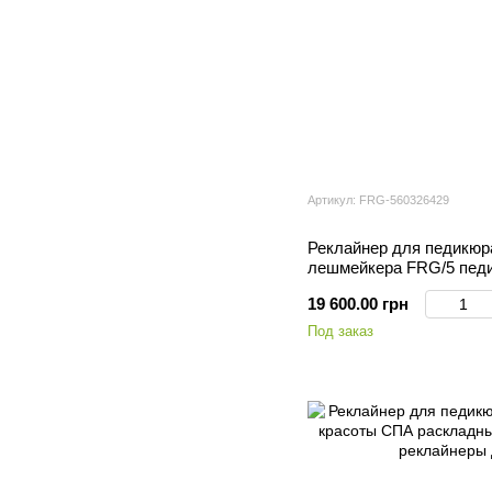
Артикул: FRG-560326429
Реклайнер для педикюр
лешмейкера FRG/5 пед
реклайнер кушетка в са
19 600.00 грн
Под заказ