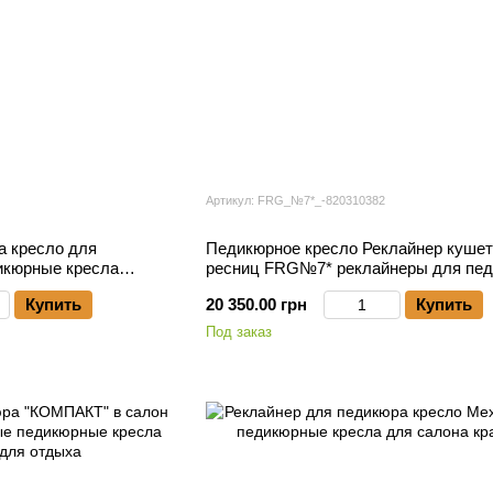
Артикул: FRG_№7*_-820310382
а кресло для
Педикюрное кресло Реклайнер кушет
икюрные кресла
ресниц FRG№7* реклайнеры для пе
лон для дома
раскладное кресло салон красоты
Купить
20 350.00 грн
Купить
Под заказ