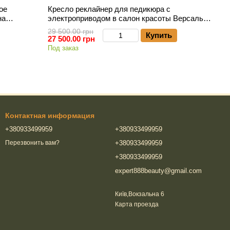
ое
Кресло реклайнер для педикюра с
на
электроприводом в салон красоты Версаль
Электрический
29 500.00 грн
Купить
27 500.00 грн
Под заказ
Контактная информация
+380933499959
+380933499959
+380933499959
Перезвонить вам?
+380933499959
expert888beauty@gmail.com
Київ,Вокзальна 6
Карта проезда