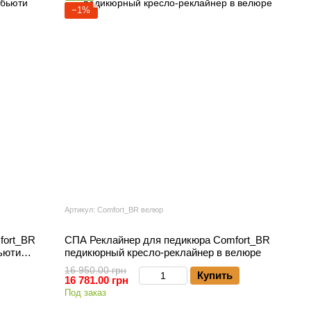
−1%
Артикул: Comfort_BR велюр
fort_BR
СПА Реклайнер для педикюра Comfort_BR
ьюти
педикюрный кресло-реклайнер в велюре
16 950.00 грн
Купить
16 781.00 грн
Под заказ