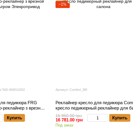
−1%
V 500-469012002
Артикул: Comfort_BR
для педикюра FRG
Реклайнер кресло для педикюра Com
-реклайнер з врезной
кресло педикюрный реклайнер для б
ром Элекропривод
салона
16 950.00 грн
Купить
Купить
16 781.00 грн
Под заказ