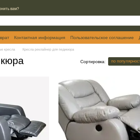
онить вам?
врат
Контактная информация
Пользовательское соглашение
е кресла
Кресла реклайнер для педикюра
икюра
по популярнос
Сортировка: