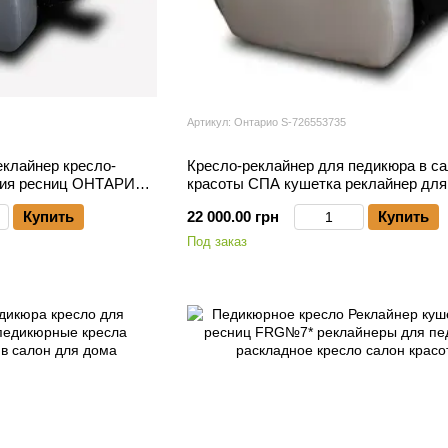
Артикул: Онтарио S-726553735
еклайнер кресло-
Кресло-реклайнер для педикюра в с
ния ресниц ОНТАРИО
красоты СПА кушетка реклайнер для
соты
лешмейкера Онтарио S
Купить
22 000.00 грн
Купить
Под заказ