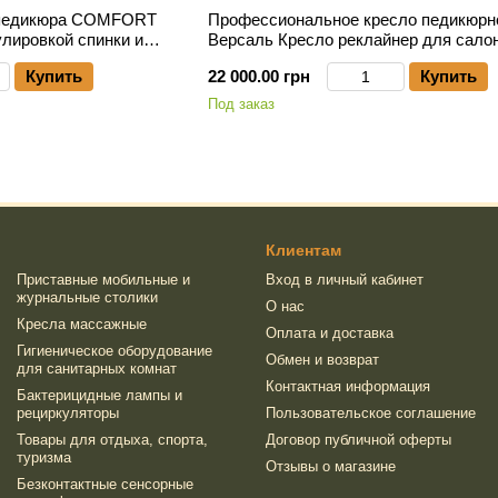
 педикюра COMFORT
Профессиональное кресло педикюрн
улировкой спинки и
Версаль Кресло реклайнер для сало
ну 38 см
красоты и косметологии
Купить
22 000.00 грн
Купить
Под заказ
Клиентам
Приставные мобильные и
Вход в личный кабинет
журнальные столики
О нас
Кресла массажные
Оплата и доставка
Гигиеническое оборудование
Обмен и возврат
для санитарных комнат
Контактная информация
Бактерицидные лампы и
рециркуляторы
Пользовательское соглашение
Товары для отдыха, спорта,
Договор публичной оферты
туризма
Отзывы о магазине
Безконтактные сенсорные