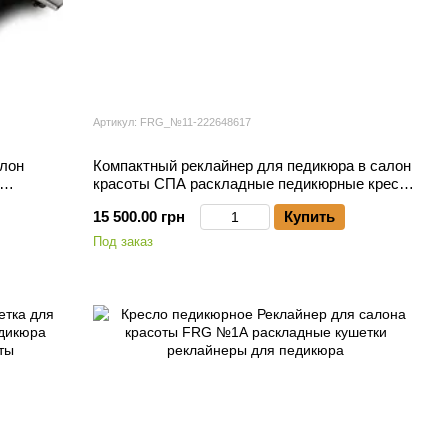
Артикул: FRG_№11-222648617
алон
Компактный реклайнер для педикюра в салон
красоты СПА раскладные педикюрные кресла
реклайнеры для ресниц F_11
15 500.00 грн
Купить
Под заказ