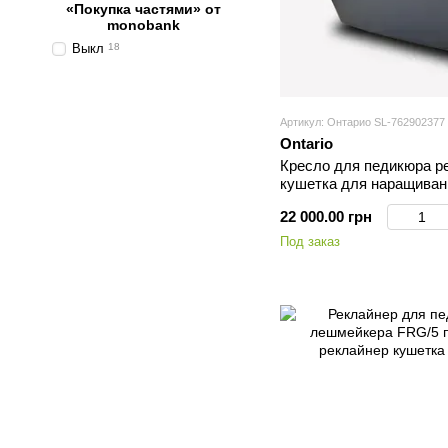
«Покупка частями» от
monobank
Выкл
18
Артикул: Онтарио SL-762902377
Ontario
Кресло для педикюра р
кушетка для наращива
SL мебель в салон кра
22 000.00 грн
Под заказ