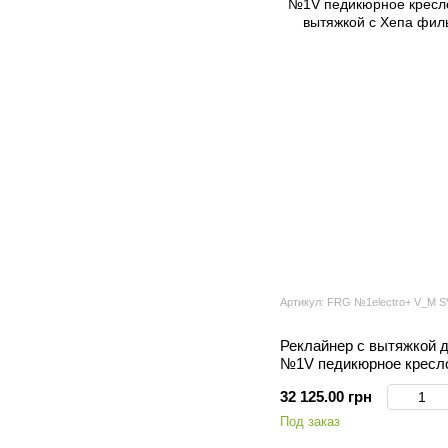
Артикул: FRG №1electro+ V_M S
Реклайнер с вытяжкой 
№1V педикюрное кресло
вытяжкой с Хепа фильт
32 125.00 грн
Под заказ