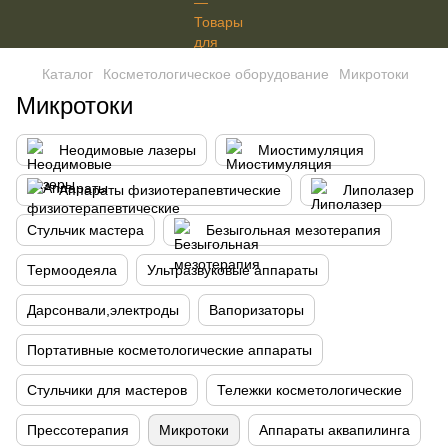
Каталог
Косметологическое оборудование
Микротоки
Микротоки
Неодимовые лазеры
Миостимуляция
Аппараты физиотерапевтические
Липолазер
Стульчик мастера
Безыгольная мезотерапия
Термоодеяла
Ультразвуковые аппараты
Дарсонвали,электроды
Вапоризаторы
Портативные косметологические аппараты
Стульчики для мастеров
Тележки косметологические
Прессотерапия
Микротоки
Аппараты аквапилинга