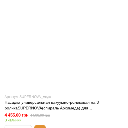
Артикул: SUPERNOVA_медх
Насадка универсальная вакуумно-роликовая на 3
роликаSUPERNOVA(спираль Архимеда) для
антицеллюлитного массажа
4 455.00 грн
4 500.00 грн
В наличии