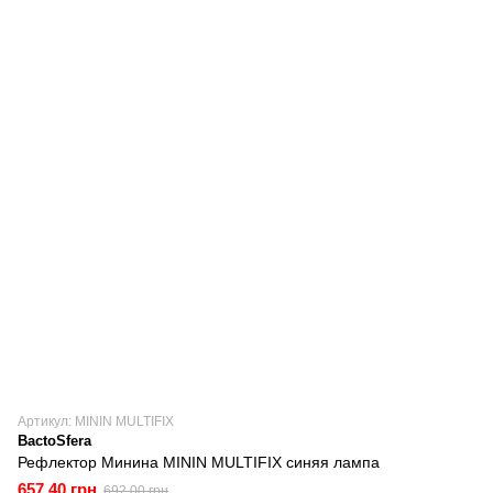
Артикул: MININ MULTIFIX
BactoSfera
Рефлектор Минина MININ MULTIFIX синяя лампа
657.40 грн
692.00 грн