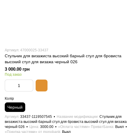
Артикул: 47000025-33437
Стульчик для визажиста высокий барный стул для бровиста
высокий стул для визажа черный 026
3 000.00 грн
Под заказ
Колір
Черный
Артикул
33437-1119507545
Название модификации
Стульчик для
визажиста высокий барный стул для бровиста высокий стул для визажа
черный 026
Цена
3000.00
«Оплата частями» ПриватБанка
Выкл
«Покупка частями» от monobank
Выкл