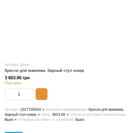
Артикул: Друм
Кресло для макияжа, барный стул хокер
3 653.00 грн
Под заказ
Артикул
1027700504
Название модификации
Кресло для макияжа,
барный стул хокер
Цена
3653.00
«Оплата частями» ПриватБанка
Выкл
«Покупка частями» от monobank
Выкл