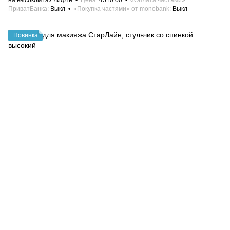
на высоком газ лифте
Цена
4510.00
«Оплата частями»
ПриватБанка
Выкл
«Покупка частями» от monobank
Выкл
Новинка