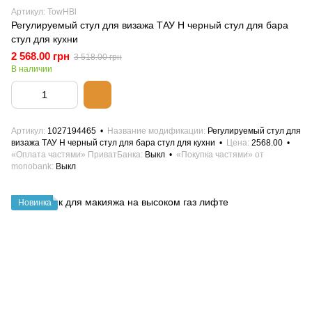
Артикул: TowHBl
Регулируемый стул для визажа ТАУ Н черный стул для бара
стул для кухни
2 568.00 грн
3 518.00 грн
В наличии
Артикул
1027194465
Название модификации
Регулируемый стул для
визажа ТАУ Н черный стул для бара стул для кухни
Цена
2568.00
«Оплата частями» ПриватБанка
Выкл
«Покупка частями» от
monobank
Выкл
Новинка