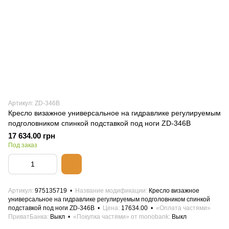
Артикул: ZD-346B
Кресло визажное универсальное на гидравлике регулируемым
подголовником спинкой подставкой под ноги ZD-346B
17 634.00 грн
Под заказ
Артикул
975135719
Название модификации
Кресло визажное
универсальное на гидравлике регулируемым подголовником спинкой
подставкой под ноги ZD-346B
Цена
17634.00
«Оплата частями»
ПриватБанка
Выкл
«Покупка частями» от monobank
Выкл