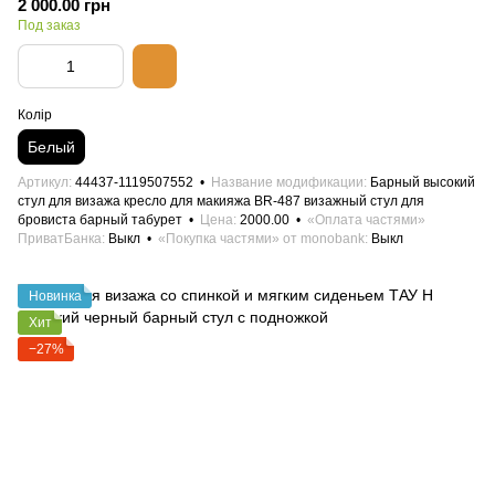
2 000.00 грн
Под заказ
Колір
Белый
Артикул
44437-1119507552
Название модификации
Барный высокий
стул для визажа кресло для макияжа BR-487 визажный стул для
бровиста барный табурет
Цена
2000.00
«Оплата частями»
ПриватБанка
Выкл
«Покупка частями» от monobank
Выкл
Новинка
Хит
−27%