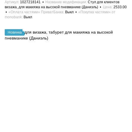
Артикул
1027218141
Название модификации
Стул для клиентов
визажа, для макияжа на высокой пневманике (Даниэль)
Цена
2533.00
«Оплата частями» ПриватБанка
Выкл
«Покупка частями» от
monobank
Выкл
Новинка