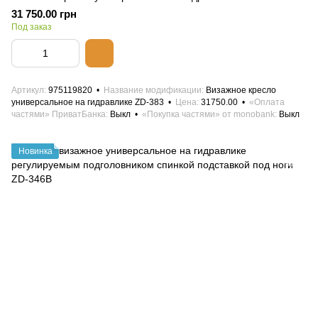
31 750.00 грн
Под заказ
Артикул
975119820
Название модификации
Визажное кресло
универсальное на гидравлике ZD-383
Цена
31750.00
«Оплата
частями» ПриватБанка
Выкл
«Покупка частями» от monobank
Выкл
Новинка