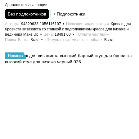
Дополнительные опции
Без подлокотников
+ Подлокотники
Артикул
94829633-1056116107
Название модификации
Кресло для
бровиста визажиста со спинкой с подголовником кресла для визажа и
педикюра Make Up
Цена
18491.00
«Оплата частями»
ПриватБанка
Выкл
«Покупка частями» от monobank
Выкл
Новинка