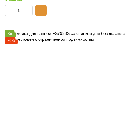
Хит
−2%