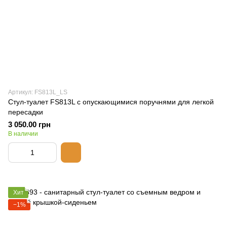
Артикул: FS813L_LS
Стул-туалет FS813L с опускающимися поручнями для легкой
пересадки
3 050.00 грн
В наличии
Хит
−1%