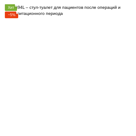
Хит
−5%