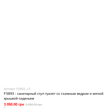
Артикул: FS893_LS
FS893 - санитарный стул-туалет со съемным ведром и мягкой
крышкой-сиденьем
3 050.00 грн
3 080.00 грн