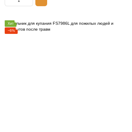
Хит
−6%