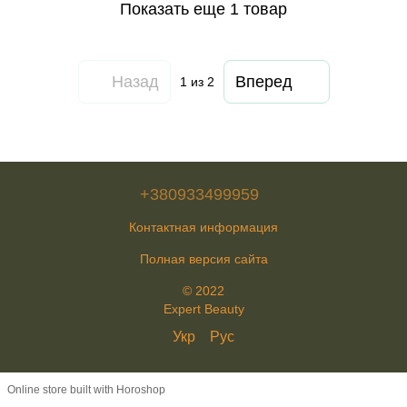
Показать еще 1 товар
Назад
Вперед
1
из 2
+380933499959
Контактная информация
Полная версия сайта
© 2022
Expert Beauty
Укр
Рус
Online store built with Horoshop