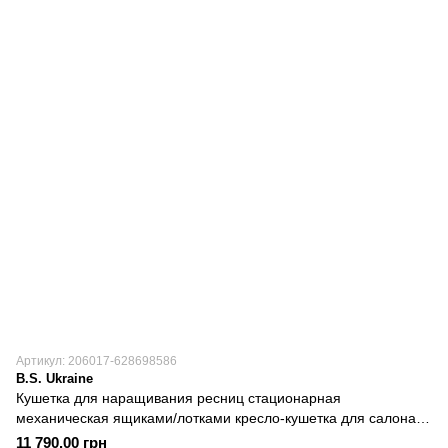
Артикул: 206017-628698586
B.S. Ukraine
Кушетка для наращивания ресниц стационарная
механическая ящиками/лотками кресло-кушетка для салона
262
11 790.00 грн