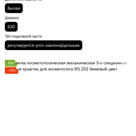
Белая
Ширина
630
Тип подножной части
регулируется угол наклона|цельная
Хит
−1%