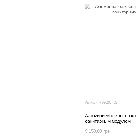
Артикул: FS902C_LS
Алюминиевое кресло ко
санитарным модулем
9 150.00 грн