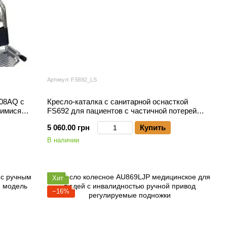
Артикул: FS692_LS
908AQ с
Кресло-каталка с санитарной оснасткой
щимися
FS692 для пациентов с частичной потерей
подвижности
5 060.00 грн
Купить
В наличии
Хит
−16%