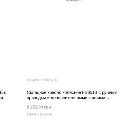
Артикул: FS951B_LS
E с
Складное кресло колесное FS951B с ручным
ни
приводом и дополнительными задними
колесами
8 252.00 грн
Нет в наличии