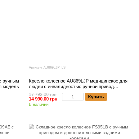
Артикул: AU869LJP_LS
с ручным
Кресло колесное AU869LJP медицинское для
я модель
людей с инвалидностью ручной привод
регулируемые подножки
17 792.00 грн
Купить
14 990.00 грн
В наличии