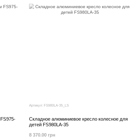
Артикул: FS980LA-35_LS
 FS975-
Складное алюминиевое кресло колесное для
детей FS980LA-35
8 370.00 грн