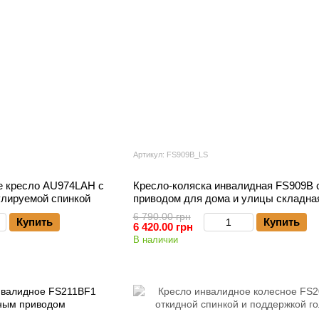
Артикул: FS909B_LS
е кресло AU974LAH с
Кресло-коляска инвалидная FS909B 
улируемой спинкой
приводом для дома и улицы складна
6 790.00 грн
Купить
Купить
6 420.00 грн
В наличии