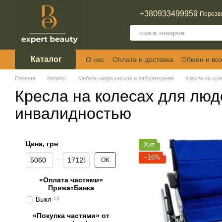
Перейти к основному контенту
+380933499959
Перезв
Каталог
О нас
Оплата и доставка
Обмен и воз
Отзывы о магазине
Главная
Каталог
Мебель медицинская и лабораторная
Кресла на кол
Кресла на колесах для люд
инвалидностью
Цена, грн
Хит
От Цена, грн
До Цена, грн
−16%
OK
«Оплата частями»
ПриватБанка
Выкл
13
«Покупка частями» от