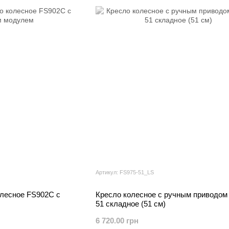
Артикул: FS975-51_LS
лесное FS902C с
Кресло колесное с ручным приводом
51 складное (51 см)
6 720.00 грн