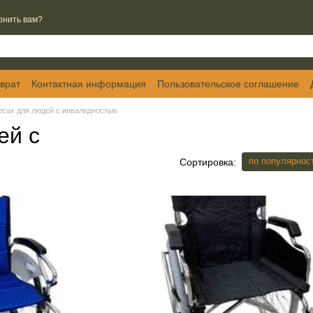
онить вам?
врат
Контактная информация
Пользовательское соглашение
есах для людей с инвалидностью
ей с
по популярнос
Сортировка: