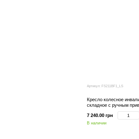
Артикул: FS211BF1_LS
Кресло колесное инвал
складное с ручным при
7 240.00 грн
В наличии