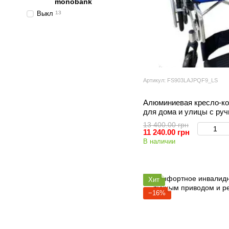
monobank
Выкл
13
Артикул: FS903LAJPQF9_LS
Алюминиевая кресло-к
для дома и улицы с ру
тормозами
13 400.00 грн
11 240.00 грн
В наличии
Хит
−16%