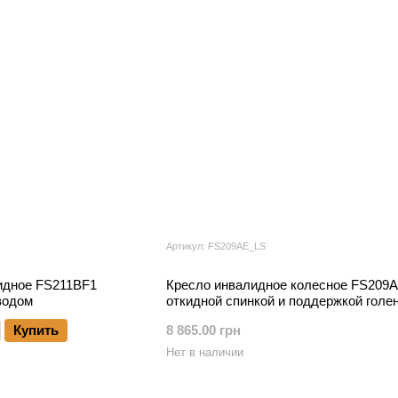
Артикул: FS209AE_LS
идное FS211BF1
Кресло инвалидное колесное FS209A
водом
откидной спинкой и поддержкой голе
Купить
8 865.00 грн
Нет в наличии