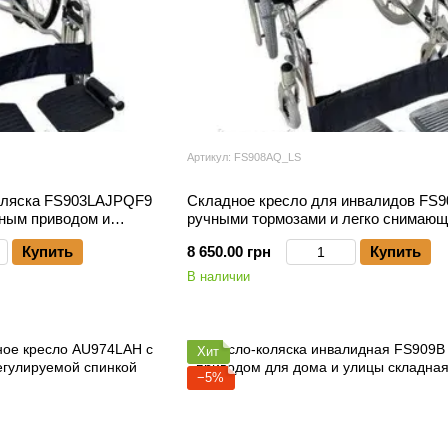
Артикул: FS908AQ_LS
оляска FS903LAJPQF9
Складное кресло для инвалидов FS
чным приводом и
ручными тормозами и легко снимаю
колесами
Купить
8 650.00 грн
Купить
В наличии
Хит
−5%