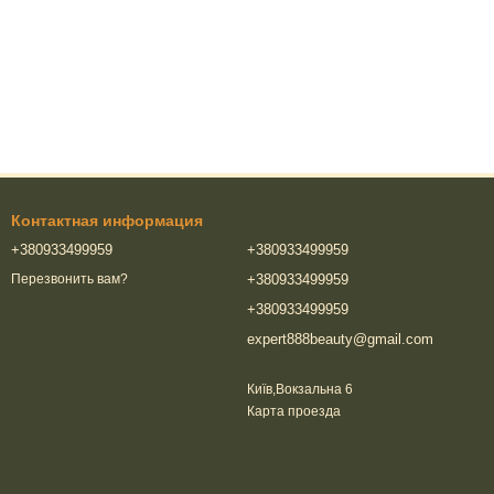
Контактная информация
+380933499959
+380933499959
+380933499959
Перезвонить вам?
+380933499959
expert888beauty@gmail.com
Київ,Вокзальна 6
Карта проезда