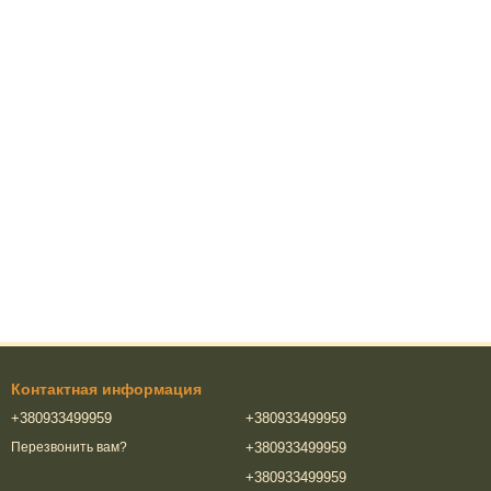
Контактная информация
+380933499959
+380933499959
+380933499959
Перезвонить вам?
+380933499959