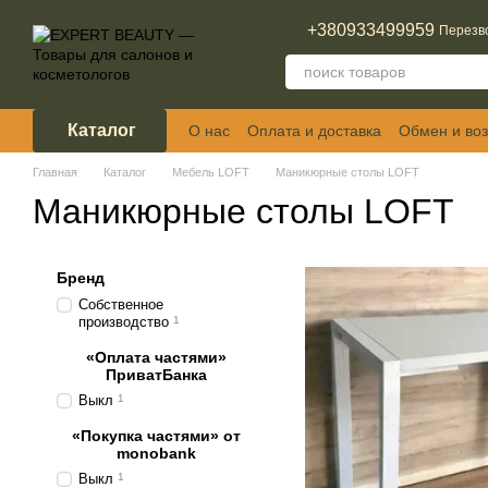
Перейти к основному контенту
+380933499959
Перезв
Каталог
О нас
Оплата и доставка
Обмен и воз
Отзывы о магазине
Главная
Каталог
Мебель LOFT
Маникюрные столы LOFT
Маникюрные столы LOFT
Бренд
Собственное
производство
1
«Оплата частями»
ПриватБанка
Выкл
1
«Покупка частями» от
monobank
Выкл
1