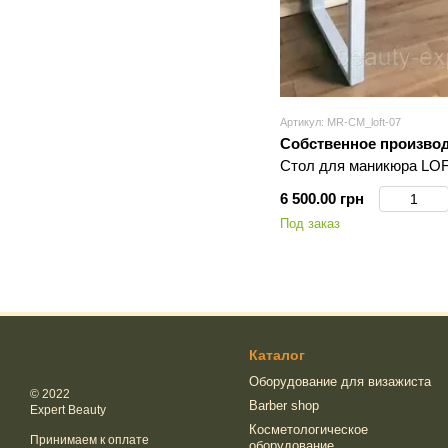
Артикул: MR-СМ_loft-07
Собственное произво
Стол для маникюра LOF
6 500.00 грн
Под заказ
Каталог
Оборудование для визажиста
© 2022
Barber shop
Expert Beauty
Косметологическое
Принимаем к оплате
оборудование