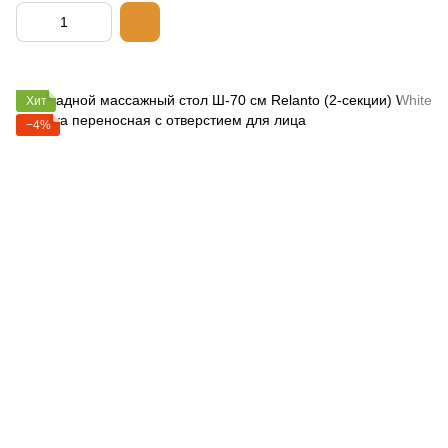
Хит
−4%