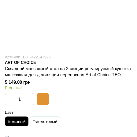
Артикул: TEO_-422143995
ART OF CHOICE
Складной массажный стол на 2 секции регулируемый кушетка
массажная для депиляции переносная Art of Choice TEO
Бежевый
5 149.00 грн
Под заказ
Цвет
Бежевый
Фиолетовый