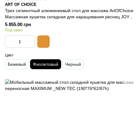
ART OF CHOICE
Трех сегментный алюминиевый стол для массажа ArtOfChoice
Массажная кушетка складная для наращивания ресниц JOY
Фиолетовый
5 855.00 грн
Под заказ
Цвет
Бежевый
Фиолетовый
Черный