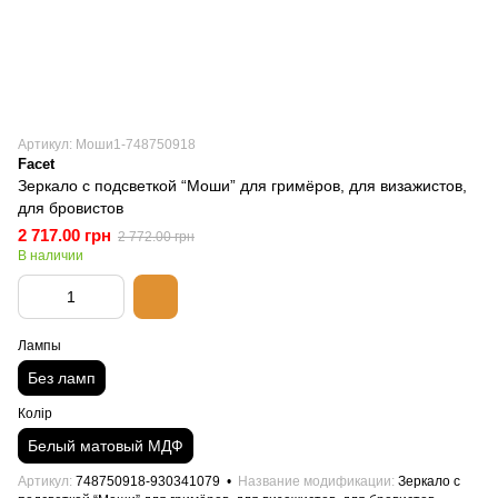
Артикул: Моши1-748750918
Facet
Зеркало с подсветкой “Моши” для гримёров, для визажистов,
для бровистов
2 717.00 грн
2 772.00 грн
В наличии
Лампы
Без ламп
Колір
Белый матовый МДФ
Артикул
748750918-930341079
Название модификации
Зеркало с