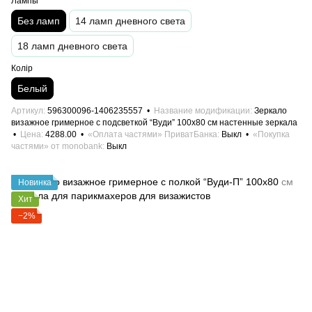
Лампы
Без ламп
14 ламп дневного света
18 ламп дневного света
Колір
Белый
Артикул
596300096-1406235557
Название модификации
Зеркало
визажное гримерное с подсветкой “Вуди” 100х80 см настенные зеркала
Цена
4288.00
«Оплата частями» ПриватБанка
Выкл
«Покупка
частями» от monobank
Выкл
Новинка
Хит
−2%