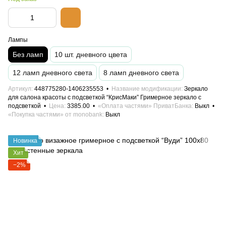
Лампы
Без ламп
10 шт. дневного цвета
12 ламп дневного света
8 ламп дневного света
Артикул
448775280-1406235553
Название модификации
Зеркало
для салона красоты с подсветкой “КрисМаки” Гримерное зеркало с
подсветкой
Цена
3385.00
«Оплата частями» ПриватБанка
Выкл
«Покупка частями» от monobank
Выкл
Новинка
Хит
−2%