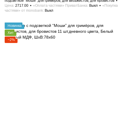
подсветкой “Моши” для гримёров, для визажистов, для бровистов
Цена
2717.00
«Оплата частями» ПриватБанка
Выкл
«Покупка
частями» от monobank
Выкл
Новинка
Хит
−2%