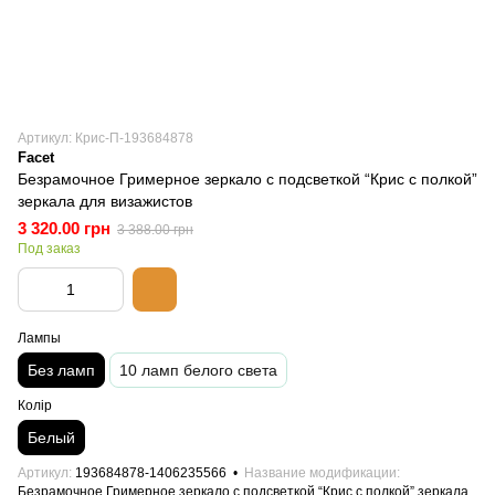
Артикул: Крис-П-193684878
Facet
Безрамочное Гримерное зеркало с подсветкой “Крис с полкой”
зеркала для визажистов
3 320.00 грн
3 388.00 грн
Под заказ
Лампы
Без ламп
10 ламп белого света
Колір
Белый
Артикул
193684878-1406235566
Название модификации
Безрамочное Гримерное зеркало с подсветкой “Крис с полкой” зеркала