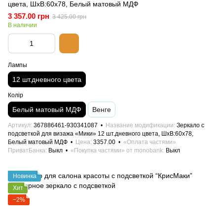
цвета, ШхВ:60х78, Белый матовый МДФ
3 357.00 грн
3 425.00 грн
В наличии
Лампы
12 шт.дневного цвета
Колір
Белый матовый МДФ
Венге
Артикул
367886461-930341087
Название модификации
Зеркало с
подсветкой для визажа «Мики» 12 шт.дневного цвета, ШхВ:60х78,
Белый матовый МДФ
Цена
3357.00
«Оплата частями»
ПриватБанка
Выкл
«Покупка частями» от monobank
Выкл
Новинка
Хит
−2%