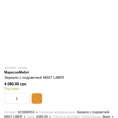
Артикул: либер
МарксонМеблі
Зеркало с подсветкой M607 LIBER
4 080.00 грн
Под заказ
Артикул
915668553
Название модификации
Зеркало с подсветкой
M607 LIBER
Цена
4080.00
«Оплата частями» ПриватБанка
Выкл