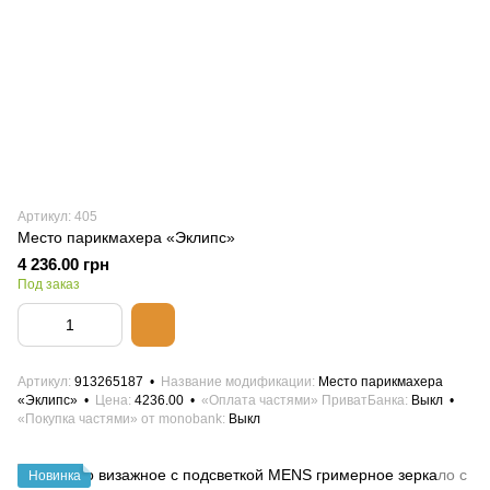
Артикул: 405
Место парикмахера «Эклипс»
4 236.00 грн
Под заказ
Артикул
913265187
Название модификации
Место парикмахера
«Эклипс»
Цена
4236.00
«Оплата частями» ПриватБанка
Выкл
«Покупка частями» от monobank
Выкл
Новинка