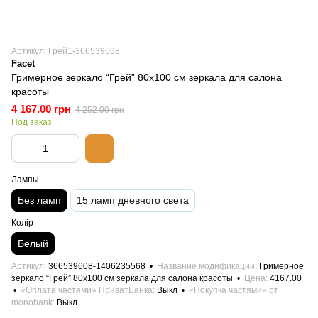
Артикул: Грей1-366539608
Facet
Гримерное зеркало “Грей” 80х100 см зеркала для салона
красоты
4 167.00 грн
4 252.00 грн
Под заказ
Лампы
Без ламп
15 ламп дневного света
Колір
Белый
Артикул
366539608-1406235568
Название модификации
Гримерное
зеркало “Грей” 80х100 см зеркала для салона красоты
Цена
4167.00
«Оплата частями» ПриватБанка
Выкл
«Покупка частями» от
monobank
Выкл