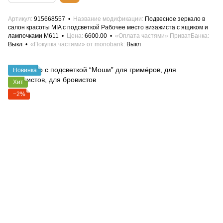
Артикул
915668557
Название модификации
Подвесное зеркало в
салон красоты MIA с подсветкой Рабочее место визажиста с ящиком и
лампочками М611
Цена
6600.00
«Оплата частями» ПриватБанка
Выкл
«Покупка частями» от monobank
Выкл
Новинка
Хит
−2%