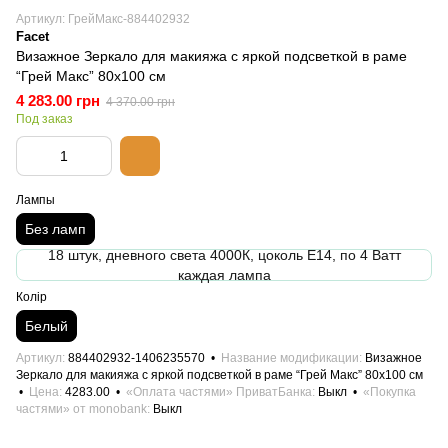
Артикул: ГрейМакс-884402932
Facet
Визажное Зеркало для макияжа с яркой подсветкой в раме
“Грей Макс” 80х100 см
4 283.00 грн
4 370.00 грн
Под заказ
Лампы
Без ламп
18 штук, дневного света 4000К, цоколь Е14, по 4 Ватт
каждая лампа
Колір
Белый
Артикул
884402932-1406235570
Название модификации
Визажное
Зеркало для макияжа с яркой подсветкой в раме “Грей Макс” 80х100 см
Цена
4283.00
«Оплата частями» ПриватБанка
Выкл
«Покупка
частями» от monobank
Выкл