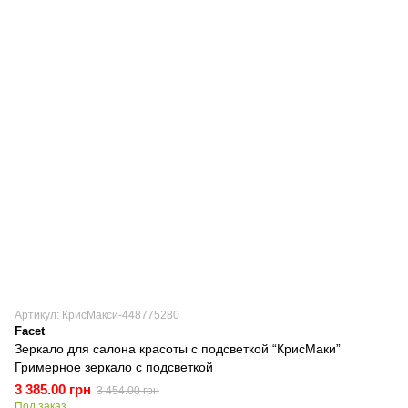
Артикул: КрисМакси-448775280
Facet
Зеркало для салона красоты с подсветкой “КрисМаки”
Гримерное зеркало с подсветкой
3 385.00 грн
3 454.00 грн
Под заказ