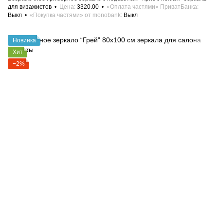
для визажистов
Цена
3320.00
«Оплата частями» ПриватБанка
Выкл
«Покупка частями» от monobank
Выкл
Новинка
Хит
−2%