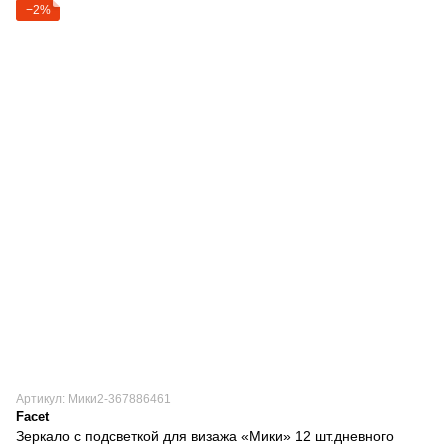
−2%
Артикул: Мики2-367886461
Facet
Зеркало с подсветкой для визажа «Мики» 12 шт.дневного