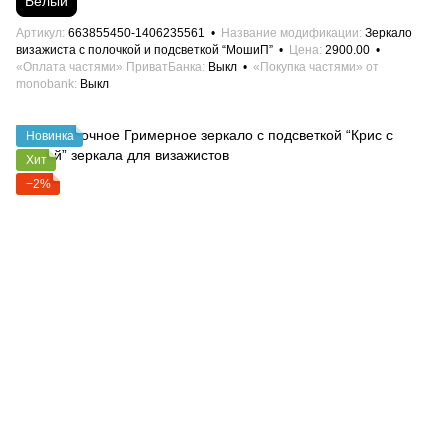
Белый
Артикул
663855450-1406235561
Название модификации
Зеркало
визажиста с полочкой и подсветкой “МошиП”
Цена
2900.00
«Оплата частями» ПриватБанка
Выкл
«Покупка частями» от
monobank
Выкл
Новинка
Хит
−2%