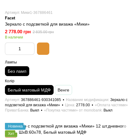
Артикул: Мики1-367886461
Facet
Зеркало с подсветкой для визажа «Мики»
2 778.00 грн
2 835.00 грн
В наличии
Лампы
Без ламп
Колір
Белый матовый МДФ
Венге
Артикул
367886461-930341085
Название модификации
Зеркало с
подсветкой для визажа «Мики»
Цена
2778.00
«Оплата частями»
ПриватБанка
Выкл
«Покупка частями» от monobank
Выкл
Новинка
Хит