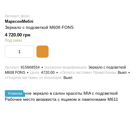
Артикул: фонс
МарксонМеблі
Зеркало с подсветкой M608 FONS
4 720.00 грн
Под заказ
Артикул
915668554
Название модификации
Зеркало с подсветкой
M608 FONS
Цена
4720.00
«Оплата частями» ПриватБанка
Выкл
«Покупка частями» от monobank
Выкл
Новинка