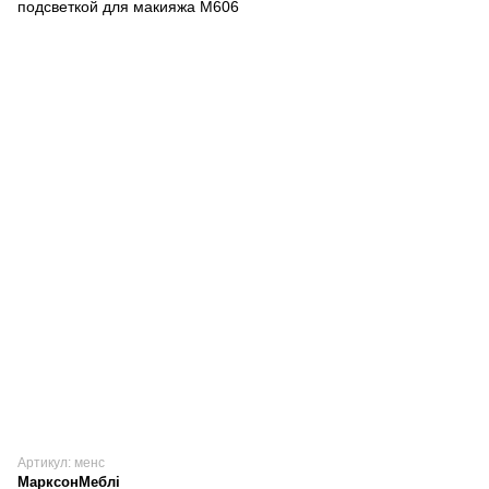
Артикул: менс
МарксонМеблі