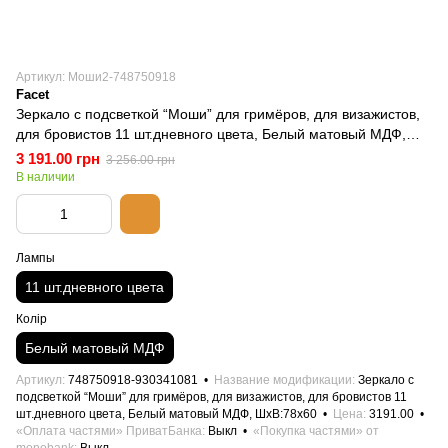
Артикул: Моши2-748750918
Facet
Зеркало с подсветкой “Моши” для гримёров, для визажистов,
для бровистов 11 шт.дневного цвета, Белый матовый МДФ,
ШхВ:78х60
3 191.00 грн
3 256.00 грн
В наличии
Лампы
11 шт.дневного цвета
Колір
Белый матовый МДФ
Артикул
748750918-930341081
Название модификации
Зеркало с
подсветкой “Моши” для гримёров, для визажистов, для бровистов 11
шт.дневного цвета, Белый матовый МДФ, ШхВ:78х60
Цена
3191.00
«Оплата частями» ПриватБанка
Выкл
«Покупка частями» от