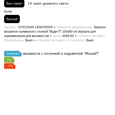
Без ламп
14 ламп дневного света
Колір
Белый
Артикул
737913594-1406235559
Название модификации
Зеркало
визажное гримерное с полкой “Вуди-П” 100х80 см Зеркала для
парикмахеров для визажистов
Цена
4468.00
«Оплата частями»
ПриватБанка
Выкл
«Покупка частями» от monobank
Выкл
Новинка
Хит
−2%