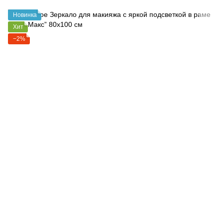
Новинка
Хит
−2%