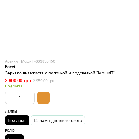
Артикул: МошиП-663855450
Facet
Зеркало визажиста с полочкой и подсветкой “МошиП”
2 900.00 грн
2 959.00 грн
Под заказ
Лампы
Без ламп
11 ламп дневного света
Колір