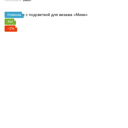
monobank
Выкл
Новинка
Хит
−2%