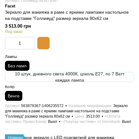
Артикул: Голливуд-563879367
Facet
Зеркало для макияжа в раме с яркими лампами настольное
на подставке "Голливуд" размер зеркала 80х62 см
3 513.00 грн
Под заказ
Лампы
Без ламп
10 штук, дневного света 4000К, цоколь Е27, по 7 Ватт
каждая лампа
Колір
Венге
Артикул
563879367-1406235572
Название модификации
Зеркало
для макияжа в раме с яркими лампами настольное на подставке
"Голливуд" размер зеркала 80х62 см
Цена
3513.00
«Оплата
частями» ПриватБанка
Выкл
«Покупка частями» от monobank
Выкл
Новинка