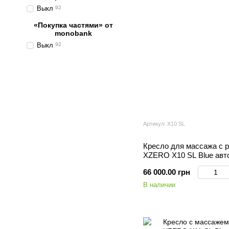
Выкл
92
«Покупка частями» от
monobank
Выкл
92
Артикул: X10 SL
Кресло для массажа с 
XZERO X10 SL Blue авт
определеине параметро
66 000.00 грн
В наличии