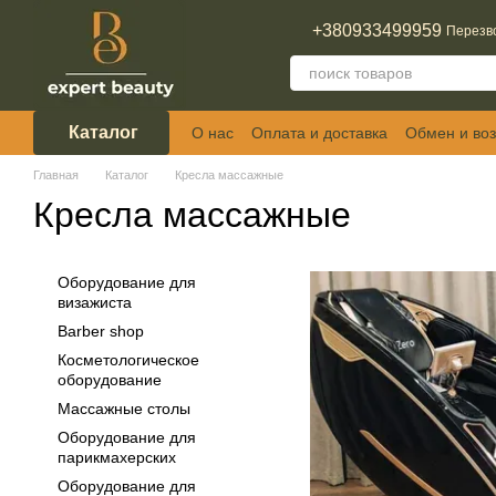
Перейти к основному контенту
+380933499959
Перезв
Каталог
О нас
Оплата и доставка
Обмен и воз
Отзывы о магазине
Главная
Каталог
Кресла массажные
Кресла массажные
Оборудование для
визажиста
Barber shop
Косметологическое
оборудование
Массажные столы
Оборудование для
парикмахерских
Оборудование для