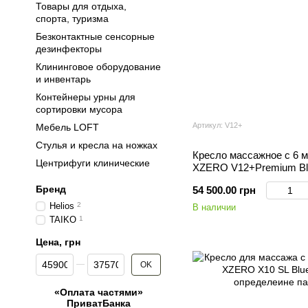
Товары для отдыха,
спорта, туризма
Безконтактные сенсорные
дезинфекторы
Клининговое оборудование
и инвентарь
Контейнеры урны для
сортировки мусора
Артикул: V12+
Мебель LOFT
Стулья и кресла на ножках
Кресло массажное с 6 
Центрифуги клинические
XZERO V12+Premium Bla
функцией 0 гравитации
Бренд
54 500.00 грн
Helios
2
В наличии
TAIKO
1
Цена, грн
От Цена, грн
До Цена, грн
OK
«Оплата частями»
ПриватБанка