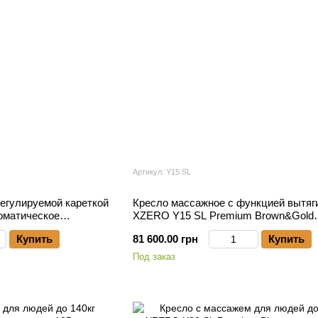
Артикул: Y15 SL
регулируемой кареткой
Кресло массажное с функцией вытяг
оматическое
XZERO Y15 SL Premium Brown&Gold
в тела
-пользователь до 135 кг, до 195см ро
Купить
81 600.00 грн
Купить
Под заказ