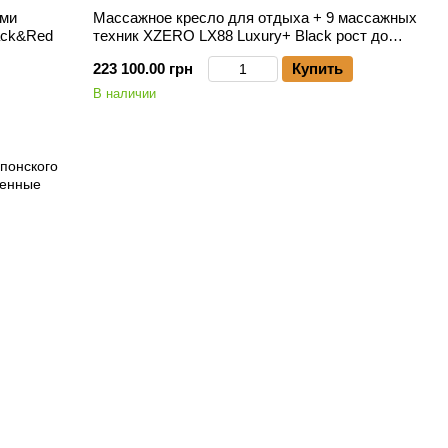
ыми
Массажное кресло для отдыха + 9 массажных
ack&Red
техник XZERO LX88 Luxury+ Black рост до
200см,вес до 150кг
223 100.00 грн
Купить
В наличии