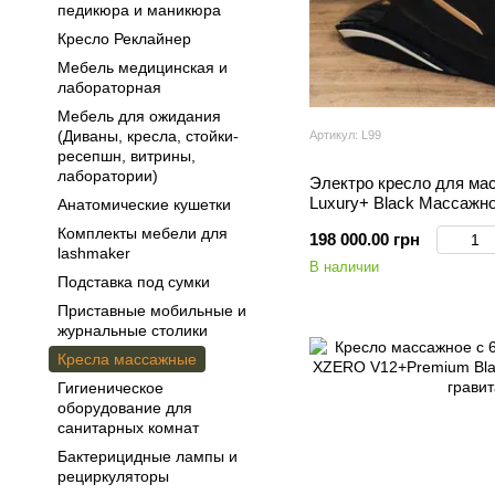
педикюра и маникюра
Кресло Реклайнер
Мебель медицинская и
лабораторная
Мебель для ожидания
(Диваны, кресла, стойки-
Артикул: L99
ресепшн, витрины,
лаборатории)
Электро кресло для ма
Luxury+ Black Массажн
Анатомические кушетки
режимов
Комплекты мебели для
198 000.00 грн
lashmaker
В наличии
Подставка под сумки
Приставные мобильные и
журнальные столики
Кресла массажные
Гигиеническое
оборудование для
санитарных комнат
Бактерицидные лампы и
рециркуляторы