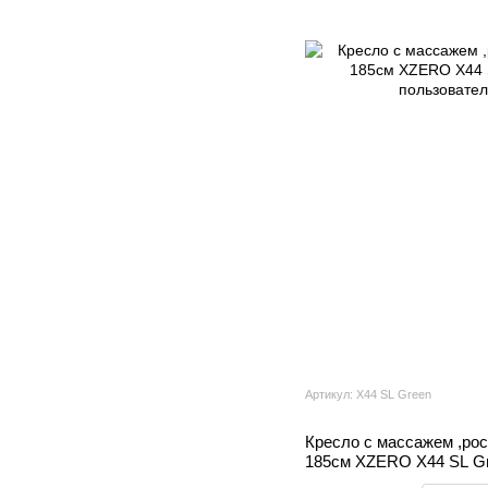
Артикул: X44 SL Green
Кресло с массажем ,рос
185см XZERO X44 SL Gr
пользователя до 130 кг