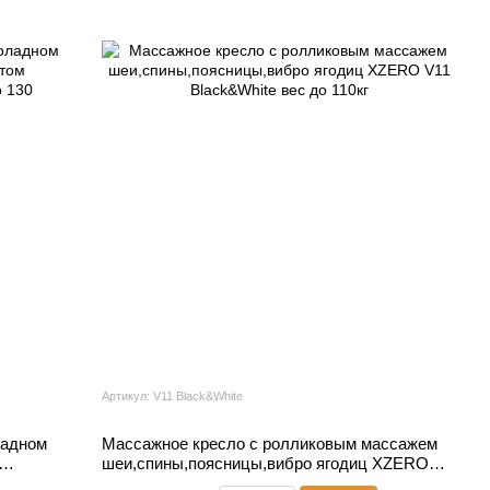
Артикул: V11 Black&White
ладном
Массажное кресло с ролликовым массажем
шеи,спины,поясницы,вибро ягодиц XZERO
30
V11 Black&White вес до 110кг