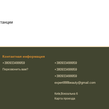
станции
Контактная информация
+380933499959
+380933499959
+380933499959
Перезвонить вам?
+380933499959
expert888beauty@gmail.com
Київ,Вокзальна 6
Карта проезда