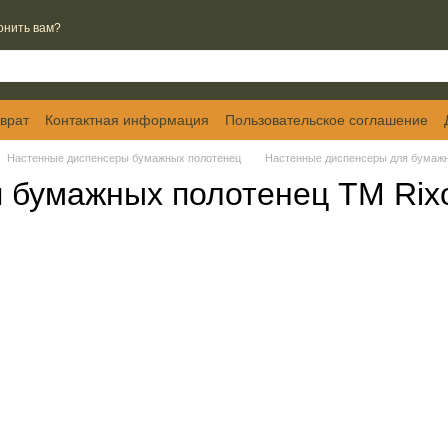
онить вам?
врат
Контактная информация
Пользовательское соглашение
Настенные диспенсеры бумажных полотенец
Настенные диспенсеры для бумажн
 бумажных полотенец ТМ Rix