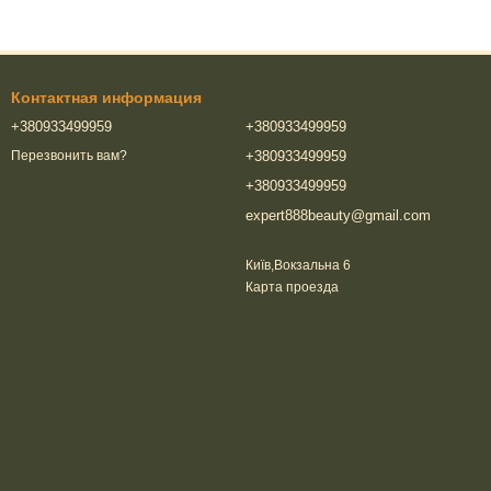
Контактная информация
+380933499959
+380933499959
+380933499959
Перезвонить вам?
+380933499959
expert888beauty@gmail.com
Київ,Вокзальна 6
Карта проезда